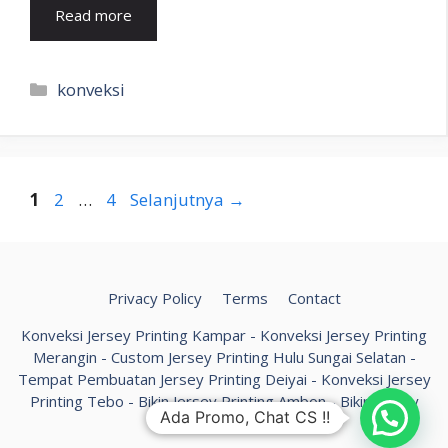
Read more
Kategori
konveksi
Halaman
Halaman
Halaman
1
2
…
4
Selanjutnya
→
Privacy Policy
Terms
Contact
Konveksi Jersey Printing Kampar
-
Konveksi Jersey Printing
Merangin
-
Custom Jersey Printing Hulu Sungai Selatan
-
Tempat Pembuatan Jersey Printing Deiyai
-
Konveksi Jersey
Printing Tebo
-
Bikin Jersey Printing Ambon
-
Bikin Jersey
Ada Promo, Chat CS !!
Printing Ngada