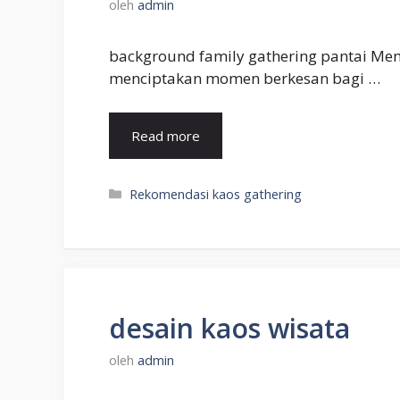
oleh
admin
background family gathering pantai Memi
menciptakan momen berkesan bagi …
Read more
Kategori
Rekomendasi kaos gathering
desain kaos wisata
oleh
admin