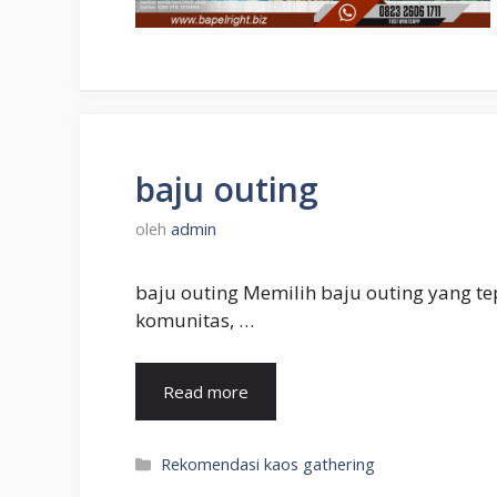
baju outing
oleh
admin
baju outing Memilih baju outing yang tep
komunitas, …
Read more
Kategori
Rekomendasi kaos gathering