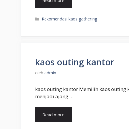
Read more
Kategori
Rekomendasi kaos gathering
kaos outing kantor
oleh
admin
kaos outing kantor Memilih kaos outing 
menjadi ajang …
Read more