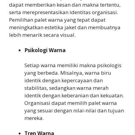
dapat memberikan kesan dan makna tertentu,
serta merepresentasikan identitas organisasi.
Pemilihan palet warna yang tepat dapat
meningkatkan estetika jaket dan membuatnya
lebih menarik secara visual.
Psikologi Warna
Setiap warna memiliki makna psikologis
yang berbeda. Misalnya, warna biru
identik dengan kepercayaan dan
stabilitas, sedangkan warna merah
identik dengan keberanian dan kekuatan.
Organisasi dapat memilih palet warna
yang sesuai dengan nilai-nilai dan tujuan
mereka.
Tren Warna