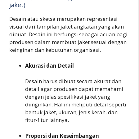
jaket)
Desain atau sketsa merupakan representasi
visual dari tampilan jaket angkatan yang akan
dibuat. Desain ini berfungsi sebagai acuan bagi
produsen dalam membuat jaket sesuai dengan
keinginan dan kebutuhan organisasi.
Akurasi dan Detail
Desain harus dibuat secara akurat dan
detail agar produsen dapat memahami
dengan jelas spesifikasi jaket yang
diinginkan. Hal ini meliputi detail seperti
bentuk jaket, ukuran, jenis kerah, dan
fitur-fitur lainnya.
Proporsi dan Keseimbangan