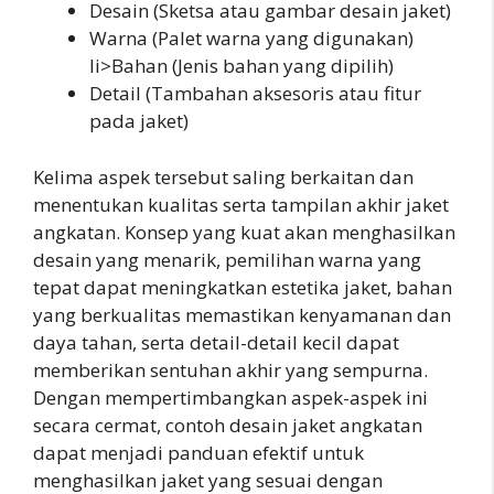
Desain (Sketsa atau gambar desain jaket)
Warna (Palet warna yang digunakan)
li>Bahan (Jenis bahan yang dipilih)
Detail (Tambahan aksesoris atau fitur
pada jaket)
Kelima aspek tersebut saling berkaitan dan
menentukan kualitas serta tampilan akhir jaket
angkatan. Konsep yang kuat akan menghasilkan
desain yang menarik, pemilihan warna yang
tepat dapat meningkatkan estetika jaket, bahan
yang berkualitas memastikan kenyamanan dan
daya tahan, serta detail-detail kecil dapat
memberikan sentuhan akhir yang sempurna.
Dengan mempertimbangkan aspek-aspek ini
secara cermat, contoh desain jaket angkatan
dapat menjadi panduan efektif untuk
menghasilkan jaket yang sesuai dengan