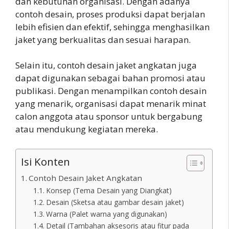
dan kebutuhan organisasi. Dengan adanya
contoh desain, proses produksi dapat berjalan
lebih efisien dan efektif, sehingga menghasilkan
jaket yang berkualitas dan sesuai harapan.
Selain itu, contoh desain jaket angkatan juga
dapat digunakan sebagai bahan promosi atau
publikasi. Dengan menampilkan contoh desain
yang menarik, organisasi dapat menarik minat
calon anggota atau sponsor untuk bergabung
atau mendukung kegiatan mereka.
Isi Konten
Contoh Desain Jaket Angkatan
Konsep (Tema Desain yang Diangkat)
Desain (Sketsa atau gambar desain jaket)
Warna (Palet warna yang digunakan)
Detail (Tambahan aksesoris atau fitur pada