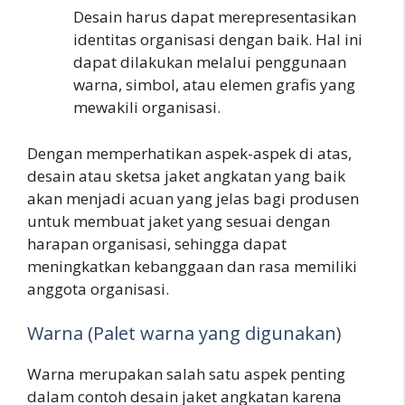
Desain harus dapat merepresentasikan
identitas organisasi dengan baik. Hal ini
dapat dilakukan melalui penggunaan
warna, simbol, atau elemen grafis yang
mewakili organisasi.
Dengan memperhatikan aspek-aspek di atas,
desain atau sketsa jaket angkatan yang baik
akan menjadi acuan yang jelas bagi produsen
untuk membuat jaket yang sesuai dengan
harapan organisasi, sehingga dapat
meningkatkan kebanggaan dan rasa memiliki
anggota organisasi.
Warna (Palet warna yang digunakan)
Warna merupakan salah satu aspek penting
dalam contoh desain jaket angkatan karena