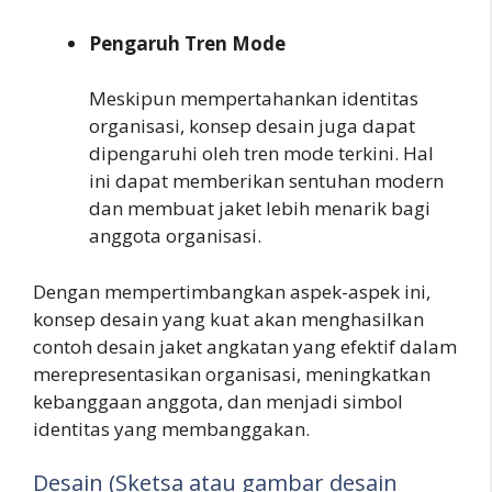
Pengaruh Tren Mode
Meskipun mempertahankan identitas
organisasi, konsep desain juga dapat
dipengaruhi oleh tren mode terkini. Hal
ini dapat memberikan sentuhan modern
dan membuat jaket lebih menarik bagi
anggota organisasi.
Dengan mempertimbangkan aspek-aspek ini,
konsep desain yang kuat akan menghasilkan
contoh desain jaket angkatan yang efektif dalam
merepresentasikan organisasi, meningkatkan
kebanggaan anggota, dan menjadi simbol
identitas yang membanggakan.
Desain (Sketsa atau gambar desain