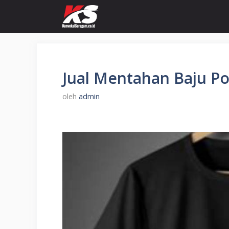
Langsung
ke
isi
Jual Mentahan Baju P
oleh
admin