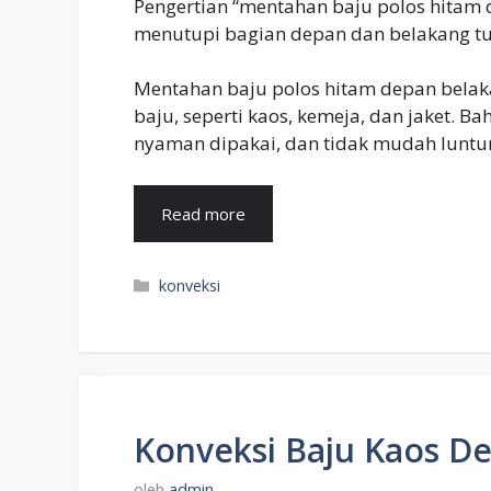
Pengertian “mentahan baju polos hitam 
menutupi bagian depan dan belakang t
Mentahan baju polos hitam depan belak
baju, seperti kaos, kemeja, dan jaket. B
nyaman dipakai, dan tidak mudah luntur
Read more
Kategori
konveksi
Konveksi Baju Kaos De
oleh
admin