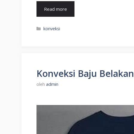
Read more
Kategori
konveksi
Konveksi Baju Belakan
oleh
admin