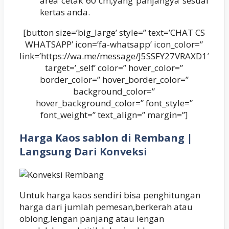
area cetak 60 cm,yang panjangya sesuai
kertas anda.
[button size=’big_large’ style=” text=’CHAT CS
WHATSAPP’ icon=’fa-whatsapp’ icon_color=”
link=’https://wa.me/message/J5SSFY27VRAXD1′
target=’_self’ color=” hover_color=”
border_color=” hover_border_color=”
background_color=”
hover_background_color=” font_style=”
font_weight=” text_align=” margin=”]
Harga Kaos sablon di Rembang |
Langsung Dari Konveksi
Untuk harga kaos sendiri bisa penghitungan
harga dari jumlah pemesan,berkerah atau
oblong,lengan panjang atau lengan