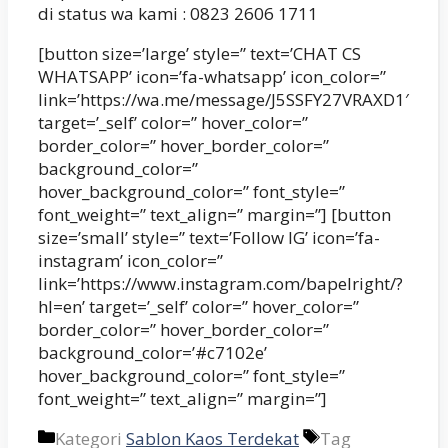
di status wa kami : 0823 2606 1711
[button size=’large’ style=” text=’CHAT CS
WHATSAPP’ icon=’fa-whatsapp’ icon_color=”
link=’https://wa.me/message/J5SSFY27VRAXD1′
target=’_self’ color=” hover_color=”
border_color=” hover_border_color=”
background_color=”
hover_background_color=” font_style=”
font_weight=” text_align=” margin=”] [button
size=’small’ style=” text=’Follow IG’ icon=’fa-
instagram’ icon_color=”
link=’https://www.instagram.com/bapelright/?
hl=en’ target=’_self’ color=” hover_color=”
border_color=” hover_border_color=”
background_color=’#c7102e’
hover_background_color=” font_style=”
font_weight=” text_align=” margin=”]
Kategori
Sablon Kaos Terdekat
Tag