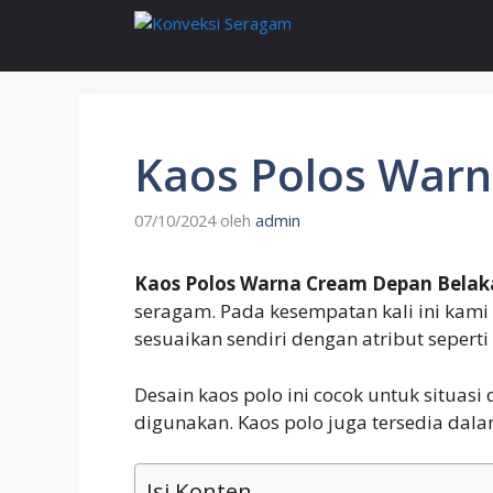
Langsung
ke
isi
Kaos Polos War
07/10/2024
oleh
admin
Kaos Polos Warna Cream Depan Bela
seragam. Pada kesempatan kali ini kam
sesuaikan sendiri dengan atribut sepert
Desain kaos polo ini cocok untuk situa
digunakan. Kaos polo juga tersedia dal
Isi Konten