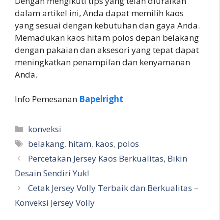
Dengan mengikuti tips yang telah diuraikan
dalam artikel ini, Anda dapat memilih kaos
yang sesuai dengan kebutuhan dan gaya Anda.
Memadukan kaos hitam polos depan belakang
dengan pakaian dan aksesori yang tepat dapat
meningkatkan penampilan dan kenyamanan
Anda.
Info Pemesanan
Bapelright
Kategori
konveksi
Tag
belakang
,
hitam
,
kaos
,
polos
Percetakan Jersey Kaos Berkualitas, Bikin
Desain Sendiri Yuk!
Cetak Jersey Volly Terbaik dan Berkualitas –
Konveksi Jersey Volly