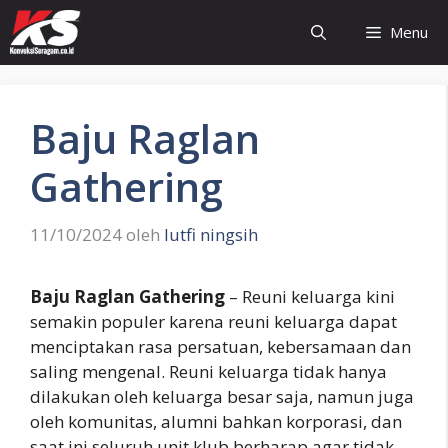
Langsung
Menu
ke
isi
Baju Raglan
Gathering
11/10/2024
oleh
lutfi ningsih
Baju Raglan Gathering
– Reuni keluarga kini
semakin populer karena reuni keluarga dapat
menciptakan rasa persatuan, kebersamaan dan
saling mengenal. Reuni keluarga tidak hanya
dilakukan oleh keluarga besar saja, namun juga
oleh komunitas, alumni bahkan korporasi, dan
saat ini seluruh unit klub berharap agar tidak