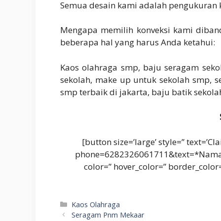
Semua desain kami adalah pengukuran k
Mengapa memilih konveksi kami diband
beberapa hal yang harus Anda ketahui:
Kaos olahraga smp, baju seragam sekol
sekolah, make up untuk sekolah smp, se
smp terbaik di jakarta, baju batik seko
[button size=’large’ style=” text=’
phone=6282326061711&text=*Nam
color=” hover_color=” border_colo
Kategori
Kaos Olahraga
Seragam Pnm Mekaar