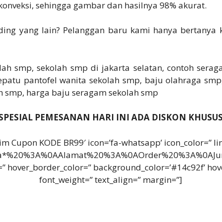
onveksi, sehingga gambar dan hasilnya 98% akurat.
ing yang lain? Pelanggan baru kami hanya bertanya 
ah smp, sekolah smp di jakarta selatan, contoh sera
patu pantofel wanita sekolah smp, baju olahraga smp,
lah smp, harga baju seragam sekolah smp
SPESIAL PEMESANAN HARI INI ADA DISKON KHUSU
Claim Cupon KODE BR99′ icon=’fa-whatsapp’ icon_color=” l
a*%20%3A%0AAlamat%20%3A%0AOrder%20%3A%0AJumlah
r=” hover_border_color=” background_color=’#14c92f’ hov
font_weight=” text_align=” margin=”]