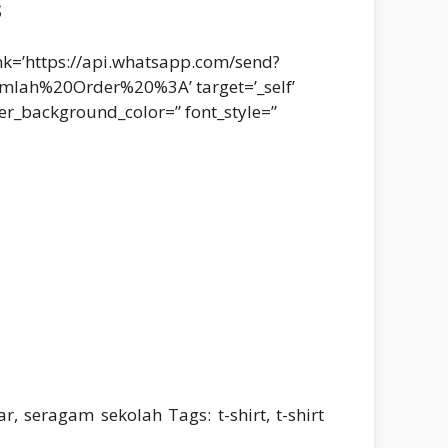
S
ink=’https://api.whatsapp.com/send?
%20Order%20%3A’ target=’_self’
er_background_color=” font_style=”
, seragam sekolah Tags: t-shirt, t-shirt