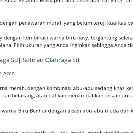
s Anda ketahui. Meskipun ada beberapa hal yang haru
ur dengan penawaran murah yang belum teruji kualitas b
 dengan kombinasi warna biru navy, tergantung selera
lana. Pilih ukuran yang Anda inginkan sehingga Anda t
aga Sd| Setelan Olahraga Sd
na merah, dengan kombinasi abu-abu sedang khas kela
n dan belakang, atau bahkan menambahkan desain prib
 warna Biru Benhur dengan aksen abu-abu muda dan kun
binasi garis-garis abu-abu muda, merah dan hitam dan