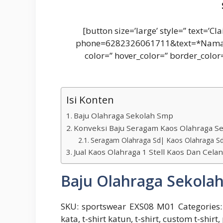
[button size=’large’ style=” text=’
phone=6282326061711&text=*Nam
color=” hover_color=” border_colo
Isi Konten
Baju Olahraga Sekolah Smp
Konveksi Baju Seragam Kaos Olahraga Se
Seragam Olahraga Sd| Kaos Olahraga Sd
Jual Kaos Olahraga 1 Stell Kaos Dan Cel
Baju Olahraga Sekola
SKU: sportswear EXS08 M01 Categories: S
kata, t-shirt katun, t-shirt, custom t-sh