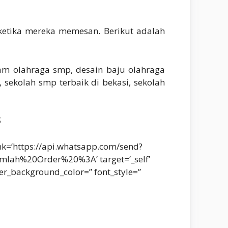
ketika mereka memesan. Berikut adalah
gam olahraga smp, desain baju olahraga
 sekolah smp terbaik di bekasi, sekolah
S
ink=’https://api.whatsapp.com/send?
%20Order%20%3A’ target=’_self’
er_background_color=” font_style=”