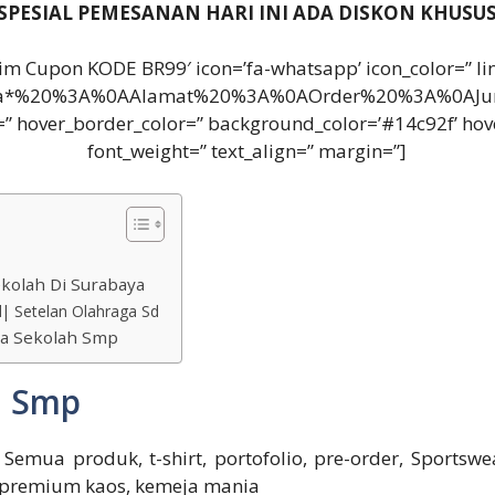
SPESIAL PEMESANAN HARI INI ADA DISKON KHUSU
Claim Cupon KODE BR99′ icon=’fa-whatsapp’ icon_color=” l
a*%20%3A%0AAlamat%20%3A%0AOrder%20%3A%0AJumlah
r=” hover_border_color=” background_color=’#14c92f’ hov
font_weight=” text_align=” margin=”]
kolah Di Surabaya
| Setelan Olahraga Sd
ana Sekolah Smp
h Smp
emua produk, t-shirt, portofolio, pre-order, Sportswear
irt, premium kaos, kemeja mania