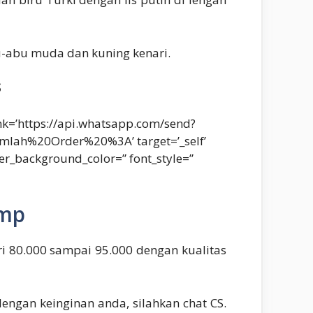
u-abu muda dan kuning kenari.
S
ink=’https://api.whatsapp.com/send?
%20Order%20%3A’ target=’_self’
er_background_color=” font_style=”
Smp
ri 80.000 sampai 95.000 dengan kualitas
engan keinginan anda, silahkan chat CS.