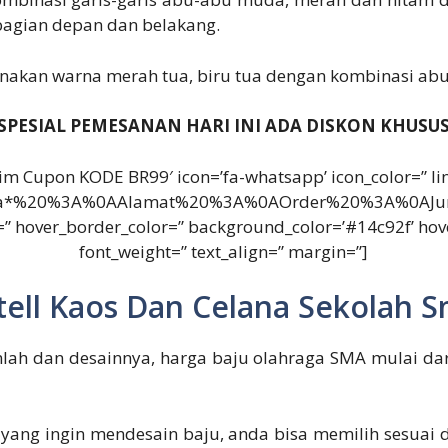
 bagian depan dan belakang.
unakan warna merah tua, biru tua dengan kombinasi ab
SPESIAL PEMESANAN HARI INI ADA DISKON KHUSU
Claim Cupon KODE BR99′ icon=’fa-whatsapp’ icon_color=” l
a*%20%3A%0AAlamat%20%3A%0AOrder%20%3A%0AJumlah
r=” hover_border_color=” background_color=’#14c92f’ hov
font_weight=” text_align=” margin=”]
Stell Kaos Dan Celana Sekolah 
mlah dan desainnya, harga baju olahraga SMA mulai da
 yang ingin mendesain baju, anda bisa memilih sesuai d