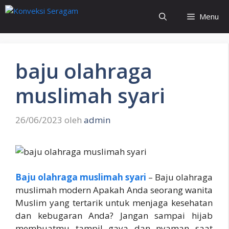
Langsung
Menu
ke
isi
baju olahraga
muslimah syari
26/06/2023
oleh
admin
Baju olahraga muslimah syari
– Baju olahraga
muslimah modern Apakah Anda seorang wanita
Muslim yang tertarik untuk menjaga kesehatan
dan kebugaran Anda? Jangan sampai hijab
membuatmu tampil gaya dan nyaman saat