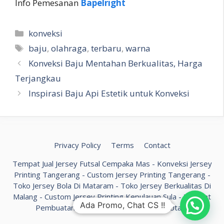
Info Pemesanan
Bapelright
Kategori
konveksi
Tag
baju
,
olahraga
,
terbaru
,
warna
Konveksi Baju Mentahan Berkualitas, Harga
Terjangkau
Inspirasi Baju Api Estetik untuk Konveksi
Privacy Policy
Terms
Contact
Tempat Jual Jersey Futsal Cempaka Mas
-
Konveksi Jersey
Printing Tangerang
-
Custom Jersey Printing Tangerang
-
Toko Jersey Bola Di Mataram
-
Toko Jersey Berkualitas Di
Malang
-
Custom Jersey Printing Kepulauan Sula
-
Tempat
Ada Promo, Chat CS !!
Pembuatan Jersey Printing Halmahera Utara