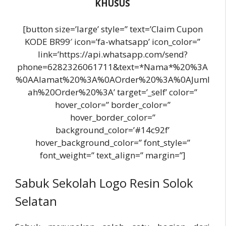
KHUSUS
[button size=’large’ style=” text=’Claim Cupon
KODE BR99′ icon=’fa-whatsapp’ icon_color=”
link=’https://api.whatsapp.com/send?
phone=6282326061711&text=*Nama*%20%3A
%0AAlamat%20%3A%0AOrder%20%3A%0AJuml
ah%20Order%20%3A’ target=’_self’ color=”
hover_color=” border_color=”
hover_border_color=”
background_color=’#14c92f’
hover_background_color=” font_style=”
font_weight=” text_align=” margin=”]
Sabuk Sekolah Logo Resin Solok
Selatan