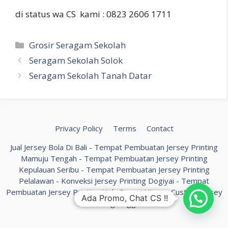
di status wa CS kami : 0823 2606 1711
Kategori
Grosir Seragam Sekolah
Seragam Sekolah Solok
Seragam Sekolah Tanah Datar
Privacy Policy
Terms
Contact
Jual Jersey Bola Di Bali
-
Tempat Pembuatan Jersey Printing
Mamuju Tengah
-
Tempat Pembuatan Jersey Printing
Kepulauan Seribu
-
Tempat Pembuatan Jersey Printing
Pelalawan
-
Konveksi Jersey Printing Dogiyai
-
Tempat
Pembuatan Jersey Printing Hulu Sungai Utara
-
Custom Jersey
Ada Promo, Chat CS !!
Printing Lingga