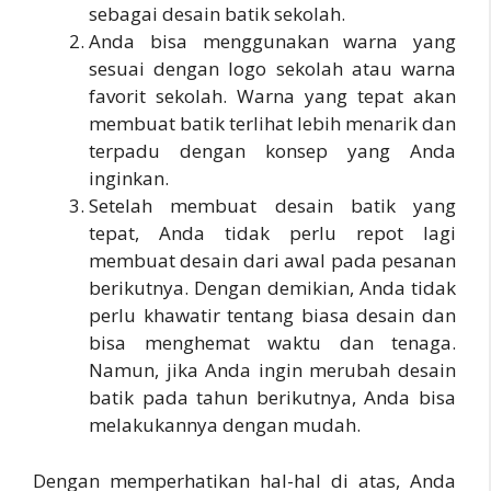
sebagai desain batik sekolah.
Anda bisa menggunakan warna yang
sesuai dengan logo sekolah atau warna
favorit sekolah. Warna yang tepat akan
membuat batik terlihat lebih menarik dan
terpadu dengan konsep yang Anda
inginkan.
Setelah membuat desain batik yang
tepat, Anda tidak perlu repot lagi
membuat desain dari awal pada pesanan
berikutnya. Dengan demikian, Anda tidak
perlu khawatir tentang biasa desain dan
bisa menghemat waktu dan tenaga.
Namun, jika Anda ingin merubah desain
batik pada tahun berikutnya, Anda bisa
melakukannya dengan mudah.
Dengan memperhatikan hal-hal di atas, Anda