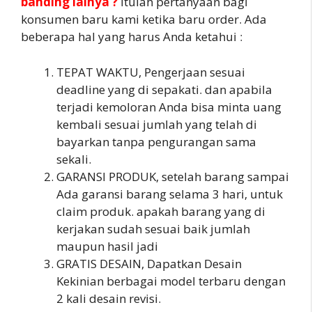
banding lainya ?
itulah pertanyaan bagi
konsumen baru kami ketika baru order. Ada
beberapa hal yang harus Anda ketahui :
TEPAT WAKTU, Pengerjaan sesuai
deadline yang di sepakati. dan apabila
terjadi kemoloran Anda bisa minta uang
kembali sesuai jumlah yang telah di
bayarkan tanpa pengurangan sama
sekali.
GARANSI PRODUK, setelah barang sampai
Ada garansi barang selama 3 hari, untuk
claim produk. apakah barang yang di
kerjakan sudah sesuai baik jumlah
maupun hasil jadi
GRATIS DESAIN, Dapatkan Desain
Kekinian berbagai model terbaru dengan
2 kali desain revisi.