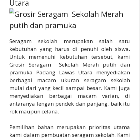
Utara
Seragam sekolah merupakan salah satu
kebutuhan yang harus di penuhi oleh siswa.
Untuk memenuhi kebutuhan tersebut, kami
Grosir Seragam Sekolah Merah putih dan
pramuka Padang Lawas Utara menyediakan
berbagai macam ukuran seragam sekolah
mulai dari yang kecil sampai besar. Kami juga
menyediakan berbagai macam varian, di
antaranya lengan pendek dan panjang, baik itu
rok maupun celana.
Pemilihan bahan merupakan prioritas utama
kami dalam pembuatan seragam sekolah. Kami