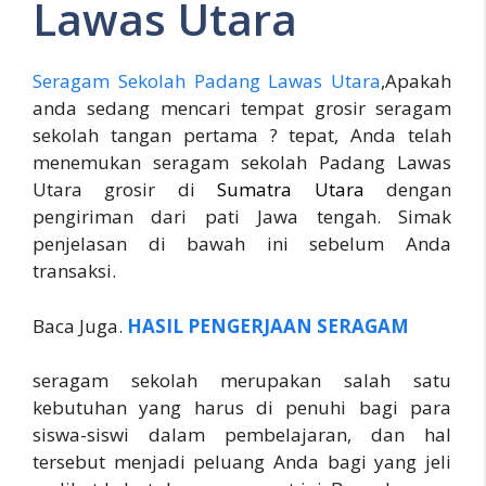
Lawas Utara
Seragam Sekolah Padang Lawas Utara
,Apakah
anda sedang mencari tempat grosir seragam
sekolah tangan pertama ? tepat, Anda telah
menemukan seragam sekolah Padang Lawas
Utara grosir di
Sumatra Utara
dengan
pengiriman dari pati Jawa tengah. Simak
penjelasan di bawah ini sebelum Anda
transaksi.
Baca Juga.
HASIL PENGERJAAN SERAGAM
seragam sekolah merupakan salah satu
kebutuhan yang harus di penuhi bagi para
siswa-siswi dalam pembelajaran, dan hal
tersebut menjadi peluang Anda bagi yang jeli