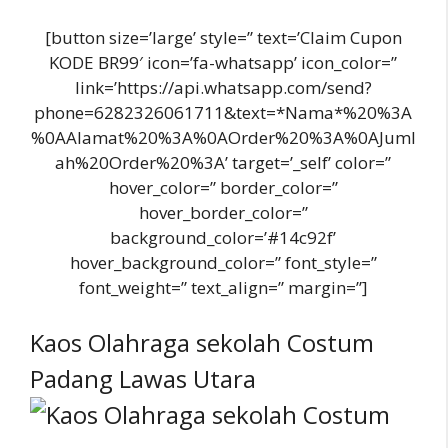
[button size=’large’ style=” text=’Claim Cupon
KODE BR99′ icon=’fa-whatsapp’ icon_color=”
link=’https://api.whatsapp.com/send?
phone=6282326061711&text=*Nama*%20%3A
%0AAlamat%20%3A%0AOrder%20%3A%0AJuml
ah%20Order%20%3A’ target=’_self’ color=”
hover_color=” border_color=”
hover_border_color=”
background_color=’#14c92f’
hover_background_color=” font_style=”
font_weight=” text_align=” margin=”]
Kaos Olahraga sekolah Costum
Padang Lawas Utara