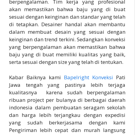
berpengalaman. Tim kerja yang profesional
akan memastikan bahwa baju yang di buat
sesuai dengan keinginan dan standar yang telah
di tetapkan. Desainer handal akan membantu
dalam membuat desain yang sesuai dengan
keinginan dan trend terkini. Sedangkan konveksi
yang berpengalaman akan memastikan bahwa
baju yang di buat memiliki kualitas yang baik,
serta sesuai dengan size yang telah di tentukan.
Kabar Baiknya kami
Bapelright Konveksi
Pati
Jawa tengah yang pastinya lebih terjaga
kualitasnya karena sudah berpengalaman
ribuan project per bulanya di berbagai daerah
indonesia dalam pembuatan seragam sekolah
dan harga lebih terjangkau dengan expedisi
yang sudah berkerjasama dengan kami
Pengiriman lebih cepat dan murah langsung