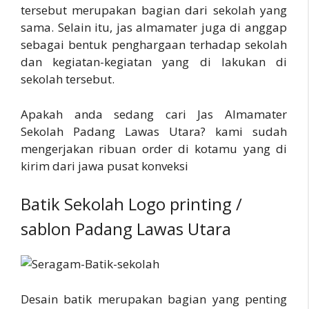
tersebut merupakan bagian dari sekolah yang
sama. Selain itu, jas almamater juga di anggap
sebagai bentuk penghargaan terhadap sekolah
dan kegiatan-kegiatan yang di lakukan di
sekolah tersebut.
Apakah anda sedang cari Jas Almamater
Sekolah Padang Lawas Utara? kami sudah
mengerjakan ribuan order di kotamu yang di
kirim dari jawa pusat konveksi
Batik Sekolah Logo printing /
sablon Padang Lawas Utara
Desain batik merupakan bagian yang penting