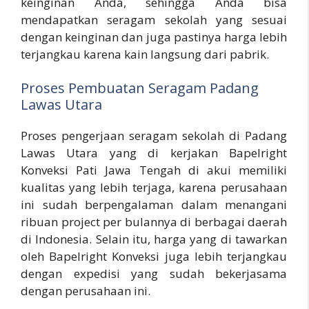
keinginan Anda, sehingga Anda bisa
mendapatkan seragam sekolah yang sesuai
dengan keinginan dan juga pastinya harga lebih
terjangkau karena kain langsung dari pabrik.
Proses Pembuatan Seragam Padang
Lawas Utara
Proses pengerjaan seragam sekolah di Padang
Lawas Utara yang di kerjakan Bapelright
Konveksi Pati Jawa Tengah di akui memiliki
kualitas yang lebih terjaga, karena perusahaan
ini sudah berpengalaman dalam menangani
ribuan project per bulannya di berbagai daerah
di Indonesia. Selain itu, harga yang di tawarkan
oleh Bapelright Konveksi juga lebih terjangkau
dengan expedisi yang sudah bekerjasama
dengan perusahaan ini.