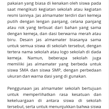
pakaian yang biasa di kenakan oleh siswa pada
saat mengikuti kegiatan sekolah atau kegiatan
resmi lainnya. Jas almamater terdiri dari kemeja
putih dengan lengan panjang, celana panjang
atau rok yang terbuat dari bahan yang sama
dengan kemeja, dan dasi berwarna merah atau
biru. Desain jas almamater biasanya sama
untuk semua siswa di sekolah tersebut, dengan
tertera nama sekolah atau logo sekolah di dada
kemeja. Namun, beberapa sekolah juga
memiliki jas almamater yang berbeda untuk
siswa SMA dan siswa SMP, dengan perbedaan
ukuran dan warna dasi yang di gunakan.
Penggunaan jas almamater sekolah bertujuan
untuk memperlihatkan rasa kesatuan dan
kekeluargaan di antara siswa di sekolah
tersebut, serta untuk menunjukkan bahwa siswa