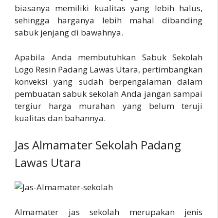
biasanya memiliki kualitas yang lebih halus,
sehingga harganya lebih mahal dibanding
sabuk jenjang di bawahnya.
Apabila Anda membutuhkan Sabuk Sekolah
Logo Resin Padang Lawas Utara, pertimbangkan
konveksi yang sudah berpengalaman dalam
pembuatan sabuk sekolah Anda jangan sampai
tergiur harga murahan yang belum teruji
kualitas dan bahannya.
Jas Almamater Sekolah Padang
Lawas Utara
Almamater jas sekolah merupakan jenis