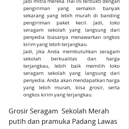
jadi mitra mereka. Hal ini terbukti dengan
pengiriman yang semakin banyak
sekarang yang lebih murah di banding
pengiriman paket kecil. Jadi, toko
seragam sekolah yang langsung dari
penyedia biasanya menawarkan ongkos
kirim yang lebih terjangkau.
Jadi, jika Anda membutuhkan seragam
sekolah berkualitas dan harga
terjangkau, lebih baik memilih toko
seragam sekolah yang langsung dari
penyedia. Anda akan mendapatkan harga
yang lebih murah, bisa grosir, serta
ongkos kirim yang terjangkau.
Grosir Seragam Sekolah Merah
putih dan pramuka Padang Lawas