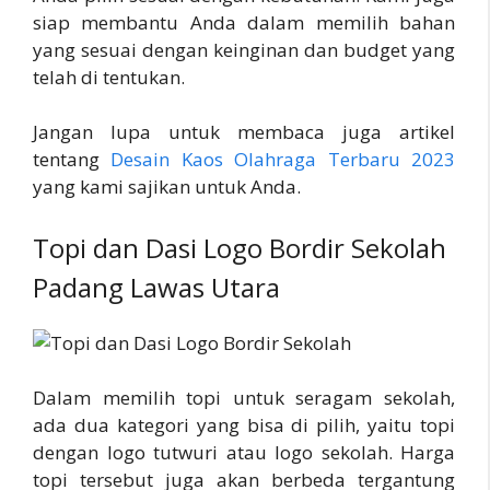
siap membantu Anda dalam memilih bahan
yang sesuai dengan keinginan dan budget yang
telah di tentukan.
Jangan lupa untuk membaca juga artikel
tentang
Desain Kaos Olahraga Terbaru 2023
yang kami sajikan untuk Anda.
Topi dan Dasi Logo Bordir Sekolah
Padang Lawas Utara
Dalam memilih topi untuk seragam sekolah,
ada dua kategori yang bisa di pilih, yaitu topi
dengan logo tutwuri atau logo sekolah. Harga
topi tersebut juga akan berbeda tergantung