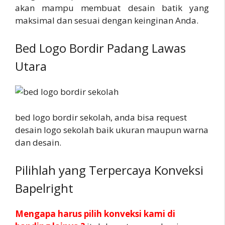
akan mampu membuat desain batik yang
maksimal dan sesuai dengan keinginan Anda.
Bed Logo Bordir Padang Lawas
Utara
bed logo bordir sekolah, anda bisa request
desain logo sekolah baik ukuran maupun warna
dan desain.
Pilihlah yang Terpercaya Konveksi
Bapelright
Mengapa harus pilih konveksi kami di