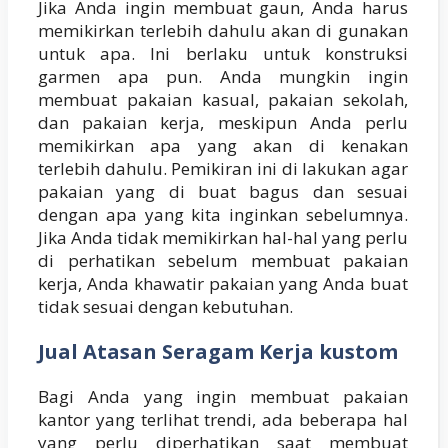
Jika Anda ingin membuat gaun, Anda harus
memikirkan terlebih dahulu akan di gunakan
untuk apa. Ini berlaku untuk konstruksi
garmen apa pun. Anda mungkin ingin
membuat pakaian kasual, pakaian sekolah,
dan pakaian kerja, meskipun Anda perlu
memikirkan apa yang akan di kenakan
terlebih dahulu. Pemikiran ini di lakukan agar
pakaian yang di buat bagus dan sesuai
dengan apa yang kita inginkan sebelumnya.
Jika Anda tidak memikirkan hal-hal yang perlu
di perhatikan sebelum membuat pakaian
kerja, Anda khawatir pakaian yang Anda buat
tidak sesuai dengan kebutuhan.
Jual Atasan Seragam Kerja kustom
Bagi Anda yang ingin membuat pakaian
kantor yang terlihat trendi, ada beberapa hal
yang perlu diperhatikan saat membuat