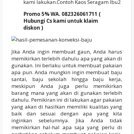
kami lakukan.Contoh Kaos Seragam Ibu2
Promo 5% WA. 082326061711 (
Hubungi Cs kami untuk klaim
diskon )
Jika Anda ingin membuat gaun, Anda harus
memikirkan terlebih dahulu apa yang akan di
gunakan. Ini berlaku untuk membuat pakaian
apa pun. Anda mungkin ingin membuat baju
santai, baju sekolah hingga baju kerja,
meskipun Anda juga perlu memikirkan
barang mana yang akan di gunakan terlebih
dahulu. Pemikiran ini di lakukan agar pakaian
yang akan di hasilkan memiliki kualitas yang
baik dan sesuai dengan apa yang kita
inginkan sebelumnya. Jika Anda tidak
memikirkan hal-hal apa saja yang perlu di