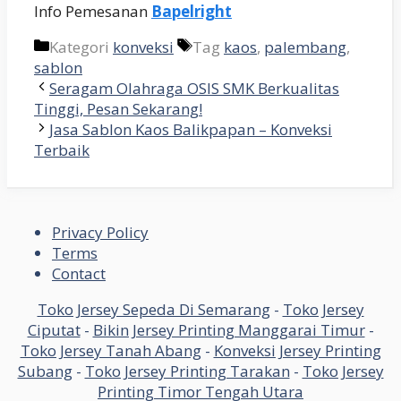
Info Pemesanan
Bapelright
Kategori
konveksi
Tag
kaos
,
palembang
,
sablon
Seragam Olahraga OSIS SMK Berkualitas
Tinggi, Pesan Sekarang!
Jasa Sablon Kaos Balikpapan – Konveksi
Terbaik
Privacy Policy
Terms
Contact
Toko Jersey Sepeda Di Semarang
-
Toko Jersey
Ciputat
-
Bikin Jersey Printing Manggarai Timur
-
Toko Jersey Tanah Abang
-
Konveksi Jersey Printing
Subang
-
Toko Jersey Printing Tarakan
-
Toko Jersey
Printing Timor Tengah Utara