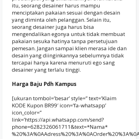
itu, seorang desainer harus mampu
menciptakan pakaian sesuai dengan desain
yang diminta oleh pelanggan. Selain itu,
seorang desainer juga harus bisa
mengendalikan egonya untuk tidak membuat
pakaian sesuka hatinya tanpa persetujuan
pemesan. Jangan sampai klien merasa ide dan
desain yang diinginkannya sebelumnya tidak
tercapai hanya karena menuruti ego sang
desainer yang terlalu tinggi.
Harga Baju Pdh Kampus
[ukuran tombol=’besar’ style=” text=’Klaim
KODE Kupon BR99′ icon=’fa-whatsapp’
icon_color=”
link=’https://api.whatsapp.com/send?
phone=6282326061711&text=*Nama*
%20%3A%0AAdress%20%3A%0AOrder%20%3A%0A