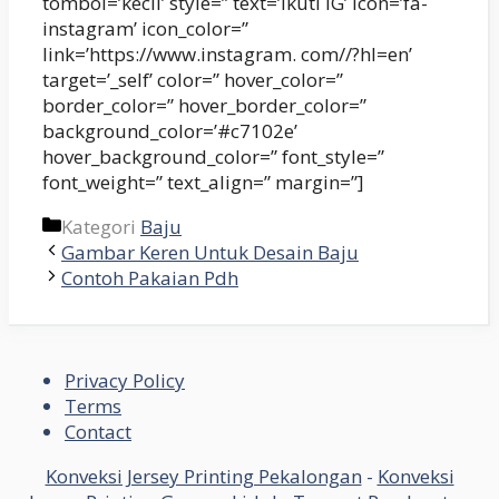
tombol=’kecil’ style=” text=’Ikuti IG’ icon=’fa-
instagram’ icon_color=”
link=’https://www.instagram. com//?hl=en’
target=’_self’ color=” hover_color=”
border_color=” hover_border_color=”
background_color=’#c7102e’
hover_background_color=” font_style=”
font_weight=” text_align=” margin=”]
Kategori
Baju
Gambar Keren Untuk Desain Baju
Contoh Pakaian Pdh
Privacy Policy
Terms
Contact
Konveksi Jersey Printing Pekalongan
-
Konveksi