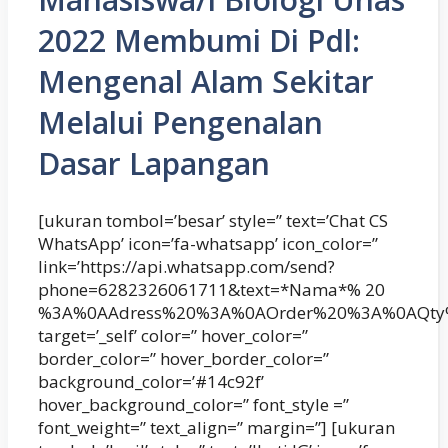
2022 Membumi Di Pdl:
Mengenal Alam Sekitar
Melalui Pengenalan
Dasar Lapangan
[ukuran tombol=’besar’ style=” text=’Chat CS
WhatsApp’ icon=’fa-whatsapp’ icon_color=”
link=’https://api.whatsapp.com/send?
phone=6282326061711&text=*Nama*% 20
%3A%0AAdress%20%3A%0AOrder%20%3A%0AQty
target=’_self’ color=” hover_color=”
border_color=” hover_border_color=”
background_color=’#14c92f’
hover_background_color=” font_style =”
font_weight=” text_align=” margin=”] [ukuran