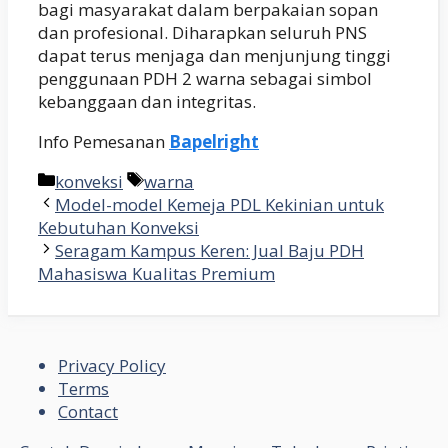
bagi masyarakat dalam berpakaian sopan
dan profesional. Diharapkan seluruh PNS
dapat terus menjaga dan menjunjung tinggi
penggunaan PDH 2 warna sebagai simbol
kebanggaan dan integritas.
Info Pemesanan
Bapelright
Kategori
Tag
konveksi
warna
Model-model Kemeja PDL Kekinian untuk
Kebutuhan Konveksi
Seragam Kampus Keren: Jual Baju PDH
Mahasiswa Kualitas Premium
Privacy Policy
Terms
Contact