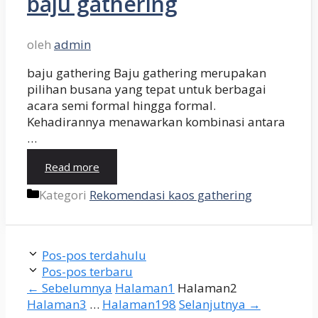
baju gathering
oleh
admin
baju gathering Baju gathering merupakan
pilihan busana yang tepat untuk berbagai
acara semi formal hingga formal.
Kehadirannya menawarkan kombinasi antara
…
Read more
Kategori
Rekomendasi kaos gathering
Pos-pos terdahulu
Pos-pos terbaru
←
Sebelumnya
Halaman
1
Halaman
2
Halaman
3
…
Halaman
198
Selanjutnya
→