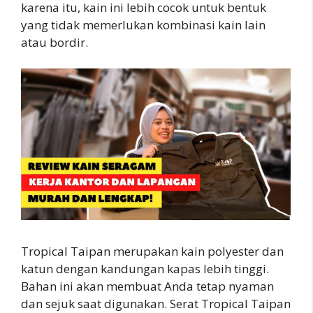
karena itu, kain ini lebih cocok untuk bentuk
yang tidak memerlukan kombinasi kain lain
atau bordir.
Tropical Taipan merupakan kain polyester dan
katun dengan kandungan kapas lebih tinggi.
Bahan ini akan membuat Anda tetap nyaman
dan sejuk saat digunakan. Serat Tropical Taipan