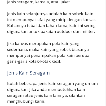
jenis seragam, kemeja, atau jaket.
Jenis kain selanjutnya adalah kain sobek. Kain
ini mempunyai sifat yang mirip dengan kanvas.
Bahannya tebal dan tahan lama, kain ini sering
digunakan untuk pakaian outdoor dan militer.
Jika kanvas merupakan pola kain yang
sederhana, maka kain yang sobek biasanya
mempunyai penampakan pola kain berupa
garis-garis kotak-kotak kecil.
Jenis Kain Seragam
Itulah beberapa jenis kain seragam yang umum
digunakan. Jika anda membutuhkan kain
seragam atau jenis kain lainnya, silahkan
menghubungi kami.