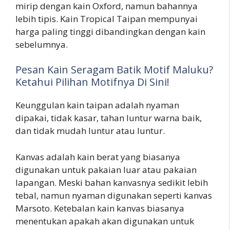
mirip dengan kain Oxford, namun bahannya
lebih tipis. Kain Tropical Taipan mempunyai
harga paling tinggi dibandingkan dengan kain
sebelumnya.
Pesan Kain Seragam Batik Motif Maluku?
Ketahui Pilihan Motifnya Di Sini!
Keunggulan kain taipan adalah nyaman
dipakai, tidak kasar, tahan luntur warna baik,
dan tidak mudah luntur atau luntur.
Kanvas adalah kain berat yang biasanya
digunakan untuk pakaian luar atau pakaian
lapangan. Meski bahan kanvasnya sedikit lebih
tebal, namun nyaman digunakan seperti kanvas
Marsoto. Ketebalan kain kanvas biasanya
menentukan apakah akan digunakan untuk