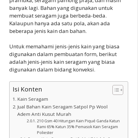
pramuka, seragam pamong praja, dan masih
banyak lagi. Bahan yang digunakan untuk
membuat seragam juga berbeda-beda.
Kalaupun hanya ada satu pola, akan ada
beberapa jenis kain dan bahan.
Untuk memahami jenis-jenis kain yang biasa
digunakan dalam pembuatan form, berikut
adalah jenis-jenis kain seragam yang biasa
digunakan dalam bidang konveksi.
Isi Konten
Kain Seragam
Jual Bahan Kain Seragam Satpol Pp Wool
Adem Anti Kusut Murah
210 Gsm 40 Hitungan Kain Piqué Ganda Katun
Rami 65% Katun 35% Pemasok Kain Seragam
Poliester