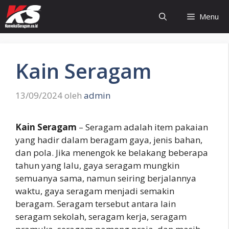
Langsung
Menu
ke
isi
Kain Seragam
13/09/2024
oleh
admin
Kain Seragam
– Seragam adalah item pakaian
yang hadir dalam beragam gaya, jenis bahan,
dan pola. Jika menengok ke belakang beberapa
tahun yang lalu, gaya seragam mungkin
semuanya sama, namun seiring berjalannya
waktu, gaya seragam menjadi semakin
beragam. Seragam tersebut antara lain
seragam sekolah, seragam kerja, seragam