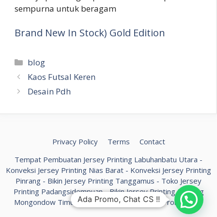
sempurna untuk beragam
Brand New In Stock) Gold Edition
Kategori
blog
Kaos Futsal Keren
Desain Pdh
Privacy Policy
Terms
Contact
Tempat Pembuatan Jersey Printing Labuhanbatu Utara
-
Konveksi Jersey Printing Nias Barat
-
Konveksi Jersey Printing
Pinrang
-
Bikin Jersey Printing Tanggamus
-
Toko Jersey
Printing Padangsidempuan
-
Bikin Jersey Printing Bolaang
Ada Promo, Chat CS !!
Mongondow Timur
-
Custom Jersey Printing Probolinggo