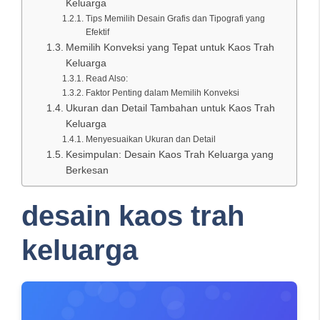
Keluarga
Tips Memilih Desain Grafis dan Tipografi yang
Efektif
Memilih Konveksi yang Tepat untuk Kaos Trah
Keluarga
Read Also:
Faktor Penting dalam Memilih Konveksi
Ukuran dan Detail Tambahan untuk Kaos Trah
Keluarga
Menyesuaikan Ukuran dan Detail
Kesimpulan: Desain Kaos Trah Keluarga yang
Berkesan
desain kaos trah
keluarga