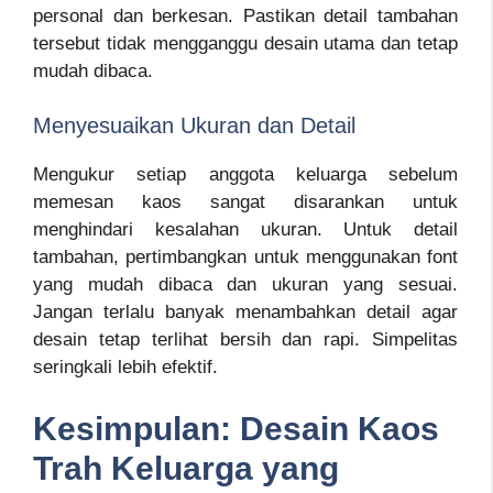
personal dan berkesan. Pastikan detail tambahan
tersebut tidak mengganggu desain utama dan tetap
mudah dibaca.
Menyesuaikan Ukuran dan Detail
Mengukur setiap anggota keluarga sebelum
memesan kaos sangat disarankan untuk
menghindari kesalahan ukuran. Untuk detail
tambahan, pertimbangkan untuk menggunakan font
yang mudah dibaca dan ukuran yang sesuai.
Jangan terlalu banyak menambahkan detail agar
desain tetap terlihat bersih dan rapi. Simpelitas
seringkali lebih efektif.
Kesimpulan: Desain Kaos
Trah Keluarga yang