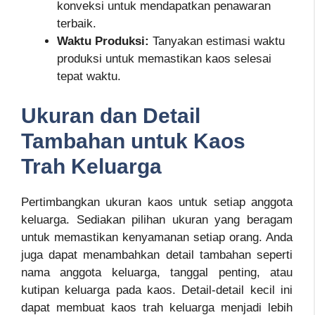
konveksi untuk mendapatkan penawaran
terbaik.
Waktu Produksi:
Tanyakan estimasi waktu
produksi untuk memastikan kaos selesai
tepat waktu.
Ukuran dan Detail
Tambahan untuk Kaos
Trah Keluarga
Pertimbangkan ukuran kaos untuk setiap anggota
keluarga. Sediakan pilihan ukuran yang beragam
untuk memastikan kenyamanan setiap orang. Anda
juga dapat menambahkan detail tambahan seperti
nama anggota keluarga, tanggal penting, atau
kutipan keluarga pada kaos. Detail-detail kecil ini
dapat membuat kaos trah keluarga menjadi lebih