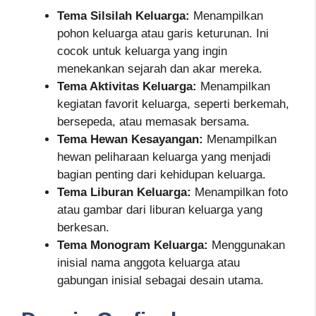
Tema Silsilah Keluarga:
Menampilkan
pohon keluarga atau garis keturunan. Ini
cocok untuk keluarga yang ingin
menekankan sejarah dan akar mereka.
Tema Aktivitas Keluarga:
Menampilkan
kegiatan favorit keluarga, seperti berkemah,
bersepeda, atau memasak bersama.
Tema Hewan Kesayangan:
Menampilkan
hewan peliharaan keluarga yang menjadi
bagian penting dari kehidupan keluarga.
Tema Liburan Keluarga:
Menampilkan foto
atau gambar dari liburan keluarga yang
berkesan.
Tema Monogram Keluarga:
Menggunakan
inisial nama anggota keluarga atau
gabungan inisial sebagai desain utama.