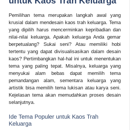
untuk Kaos Trah Keluarga
Pemilihan tema merupakan langkah awal yang
krusial dalam mendesain kaos trah keluarga. Tema
yang dipilih harus mencerminkan kepribadian dan
nilai-nilai keluarga. Apakah keluarga Anda gemar
berpetualang? Sukai seni? Atau memiliki hobi
tertentu yang dapat divisualisasikan dalam desain
kaos? Pertimbangkan hal-hal ini untuk menentukan
tema yang paling tepat. Misalnya, keluarga yang
menyukai alam bebas dapat memilih tema
pemandangan alam, sementara keluarga yang
artistik bisa memilih tema lukisan atau karya seni.
Kejelasan tema akan memudahkan proses desain
selanjutnya.
Ide Tema Populer untuk Kaos Trah
Keluarga