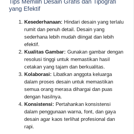
Tips Memilih Desain Grafis dan Tipografi
yang Efektif
Kesederhanaan:
Hindari desain yang terlalu
rumit dan penuh detail. Desain yang
sederhana lebih mudah diingat dan lebih
efektif.
Kualitas Gambar:
Gunakan gambar dengan
resolusi tinggi untuk memastikan hasil
cetakan yang tajam dan berkualitas.
Kolaborasi:
Libatkan anggota keluarga
dalam proses desain untuk memastikan
semua orang merasa dihargai dan puas
dengan hasilnya.
Konsistensi:
Pertahankan konsistensi
dalam penggunaan warna, font, dan gaya
desain agar kaos terlihat profesional dan
rapi.