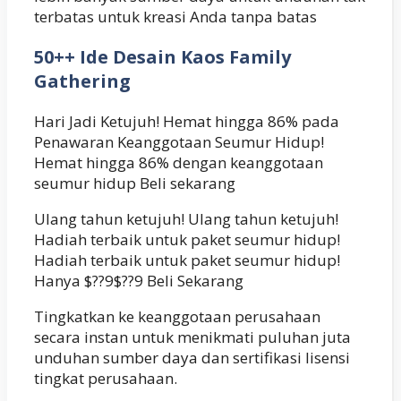
terbatas untuk kreasi Anda tanpa batas
50++ Ide Desain Kaos Family
Gathering
Hari Jadi Ketujuh! Hemat hingga 86% pada
Penawaran Keanggotaan Seumur Hidup!
Hemat hingga 86% dengan keanggotaan
seumur hidup Beli sekarang
Ulang tahun ketujuh! Ulang tahun ketujuh!
Hadiah terbaik untuk paket seumur hidup!
Hadiah terbaik untuk paket seumur hidup!
Hanya $??9$??9 Beli Sekarang
Tingkatkan ke keanggotaan perusahaan
secara instan untuk menikmati puluhan juta
unduhan sumber daya dan sertifikasi lisensi
tingkat perusahaan.