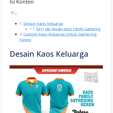
Isi Konten
Desain Kaos Keluarga
50++ Ide Desain Kaos Family Gathering
Custom Kaos Keluarga Untuk Gathering
Family
Desain Kaos Keluarga