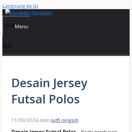
Langsung ke isi
Menu
Desain Jersey
Futsal Polos
11/09/2024
oleh
lutfi ningsih
Desain Jersey Futsal Polos
– Kami produsen