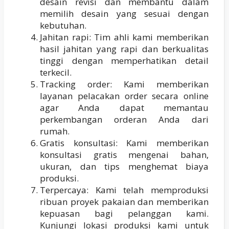
desain revisi dan membantu dalam
memilih desain yang sesuai dengan
kebutuhan.
Jahitan rapi: Tim ahli kami memberikan
hasil jahitan yang rapi dan berkualitas
tinggi dengan memperhatikan detail
terkecil.
Tracking order: Kami memberikan
layanan pelacakan order secara online
agar Anda dapat memantau
perkembangan orderan Anda dari
rumah.
Gratis konsultasi: Kami memberikan
konsultasi gratis mengenai bahan,
ukuran, dan tips menghemat biaya
produksi.
Terpercaya: Kami telah memproduksi
ribuan proyek pakaian dan memberikan
kepuasan bagi pelanggan kami.
Kunjungi lokasi produksi kami untuk