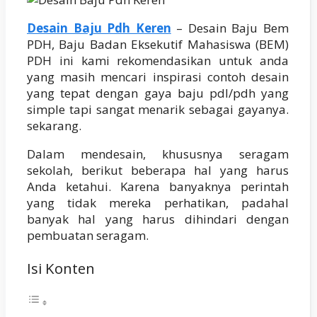
Desain Baju Pdh Keren
– Desain Baju Bem
PDH, Baju Badan Eksekutif Mahasiswa (BEM)
PDH ini kami rekomendasikan untuk anda
yang masih mencari inspirasi contoh desain
yang tepat dengan gaya baju pdl/pdh yang
simple tapi sangat menarik sebagai gayanya.
sekarang.
Dalam mendesain, khususnya seragam
sekolah, berikut beberapa hal yang harus
Anda ketahui. Karena banyaknya perintah
yang tidak mereka perhatikan, padahal
banyak hal yang harus dihindari dengan
pembuatan seragam.
Isi Konten