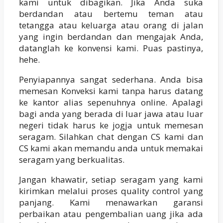
kami untuk dibagikan. Jika Anda suka
berdandan atau bertemu teman atau
tetangga atau keluarga atau orang di jalan
yang ingin berdandan dan mengajak Anda,
datanglah ke konvensi kami. Puas pastinya,
hehe.
Penyiapannya sangat sederhana. Anda bisa
memesan Konveksi kami tanpa harus datang
ke kantor alias sepenuhnya online. Apalagi
bagi anda yang berada di luar jawa atau luar
negeri tidak harus ke jogja untuk memesan
seragam. Silahkan chat dengan CS kami dan
CS kami akan memandu anda untuk memakai
seragam yang berkualitas.
Jangan khawatir, setiap seragam yang kami
kirimkan melalui proses quality control yang
panjang. Kami menawarkan garansi
perbaikan atau pengembalian uang jika ada