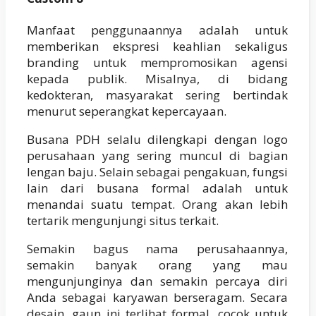
Manfaat penggunaannya adalah untuk
memberikan ekspresi keahlian sekaligus
branding untuk mempromosikan agensi
kepada publik. Misalnya, di bidang
kedokteran, masyarakat sering bertindak
menurut seperangkat kepercayaan.
Busana PDH selalu dilengkapi dengan logo
perusahaan yang sering muncul di bagian
lengan baju. Selain sebagai pengakuan, fungsi
lain dari busana formal adalah untuk
menandai suatu tempat. Orang akan lebih
tertarik mengunjungi situs terkait.
Semakin bagus nama perusahaannya,
semakin banyak orang yang mau
mengunjunginya dan semakin percaya diri
Anda sebagai karyawan berseragam. Secara
desain, gaun ini terlihat formal, cocok untuk