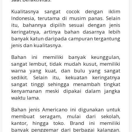
Kualitasnya sangat cocok dengan iklim
Indonesia, terutama di musim panas. Selain
itu, bahannya dipilih sesuai dengan jenis
keringatnya, artinya bahan dasarnya lebih
banyak katun daripada campuran tergantung
jenis dan kualitasnya.
Bahan ini memiliki banyak keunggulan,
sangat lembut, tidak mudah kusut, memiliki
warna yang kuat, dan bulu yang sangat
sedikit. Selain itu, kekuatan keringatnya
sangat tinggi sehingga menambah tingkat
kenyamanan meski dipakai dalam jangka
waktu lama.
Bahan jenis Americano ini digunakan untuk
membuat seragam, mulai dari sekolah,
kantor, hingga toko. Brand ini memiliki
banyak penggemar dari berbagai kalangan.