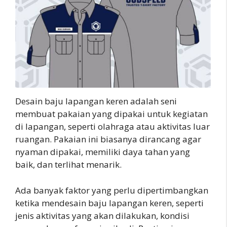
Desain baju lapangan keren adalah seni
membuat pakaian yang dipakai untuk kegiatan
di lapangan, seperti olahraga atau aktivitas luar
ruangan. Pakaian ini biasanya dirancang agar
nyaman dipakai, memiliki daya tahan yang
baik, dan terlihat menarik.
Ada banyak faktor yang perlu dipertimbangkan
ketika mendesain baju lapangan keren, seperti
jenis aktivitas yang akan dilakukan, kondisi