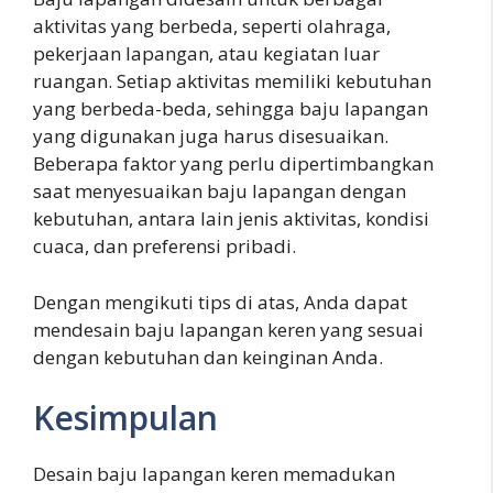
aktivitas yang berbeda, seperti olahraga,
pekerjaan lapangan, atau kegiatan luar
ruangan. Setiap aktivitas memiliki kebutuhan
yang berbeda-beda, sehingga baju lapangan
yang digunakan juga harus disesuaikan.
Beberapa faktor yang perlu dipertimbangkan
saat menyesuaikan baju lapangan dengan
kebutuhan, antara lain jenis aktivitas, kondisi
cuaca, dan preferensi pribadi.
Dengan mengikuti tips di atas, Anda dapat
mendesain baju lapangan keren yang sesuai
dengan kebutuhan dan keinginan Anda.
Kesimpulan
Desain baju lapangan keren memadukan