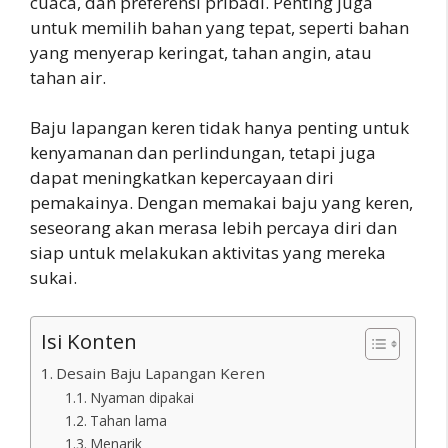
cuaca, dan preferensi pribadi. Penting juga
untuk memilih bahan yang tepat, seperti bahan
yang menyerap keringat, tahan angin, atau
tahan air.
Baju lapangan keren tidak hanya penting untuk
kenyamanan dan perlindungan, tetapi juga
dapat meningkatkan kepercayaan diri
pemakainya. Dengan memakai baju yang keren,
seseorang akan merasa lebih percaya diri dan
siap untuk melakukan aktivitas yang mereka
sukai.
Isi Konten
Desain Baju Lapangan Keren
Nyaman dipakai
Tahan lama
Menarik