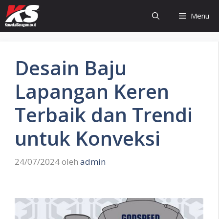
Langsung
Menu
ke
isi
Desain Baju
Lapangan Keren
Terbaik dan Trendi
untuk Konveksi
24/07/2024
oleh
admin