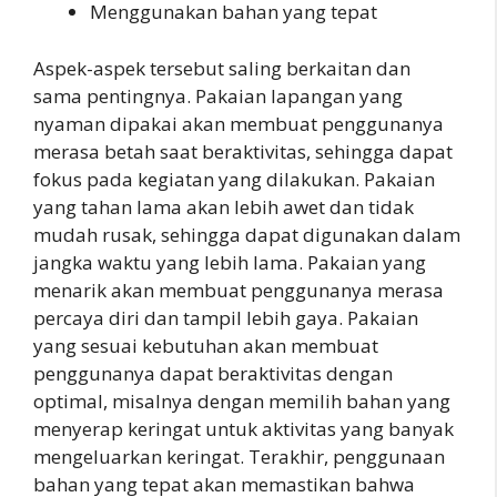
Menggunakan bahan yang tepat
Aspek-aspek tersebut saling berkaitan dan
sama pentingnya. Pakaian lapangan yang
nyaman dipakai akan membuat penggunanya
merasa betah saat beraktivitas, sehingga dapat
fokus pada kegiatan yang dilakukan. Pakaian
yang tahan lama akan lebih awet dan tidak
mudah rusak, sehingga dapat digunakan dalam
jangka waktu yang lebih lama. Pakaian yang
menarik akan membuat penggunanya merasa
percaya diri dan tampil lebih gaya. Pakaian
yang sesuai kebutuhan akan membuat
penggunanya dapat beraktivitas dengan
optimal, misalnya dengan memilih bahan yang
menyerap keringat untuk aktivitas yang banyak
mengeluarkan keringat. Terakhir, penggunaan
bahan yang tepat akan memastikan bahwa