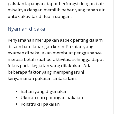
pakaian lapangan dapat berfungsi dengan baik,
misalnya dengan memilih bahan yang tahan air
untuk aktivitas di luar ruangan.
Nyaman dipakai
Kenyamanan merupakan aspek penting dalam
desain baju lapangan keren. Pakaian yang
nyaman dipakai akan membuat penggunanya
merasa betah saat beraktivitas, sehingga dapat
fokus pada kegiatan yang dilakukan. Ada
beberapa faktor yang mempengaruhi
kenyamanan pakaian, antara lain:
Bahan yang digunakan
Ukuran dan potongan pakaian
Konstruksi pakaian