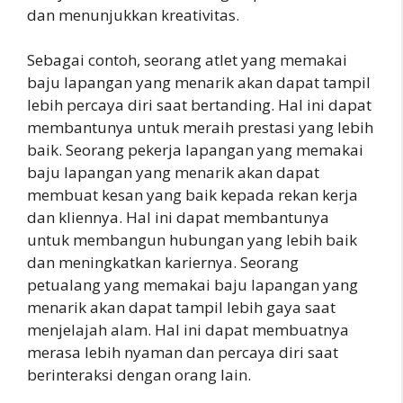
dan menunjukkan kreativitas.
Sebagai contoh, seorang atlet yang memakai
baju lapangan yang menarik akan dapat tampil
lebih percaya diri saat bertanding. Hal ini dapat
membantunya untuk meraih prestasi yang lebih
baik. Seorang pekerja lapangan yang memakai
baju lapangan yang menarik akan dapat
membuat kesan yang baik kepada rekan kerja
dan kliennya. Hal ini dapat membantunya
untuk membangun hubungan yang lebih baik
dan meningkatkan kariernya. Seorang
petualang yang memakai baju lapangan yang
menarik akan dapat tampil lebih gaya saat
menjelajah alam. Hal ini dapat membuatnya
merasa lebih nyaman dan percaya diri saat
berinteraksi dengan orang lain.