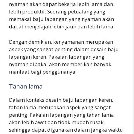
nyaman akan dapat bekerja lebih lama dan
lebih produktif. Seorang petualang yang
memakai baju lapangan yang nyaman akan
dapat menjelajah lebih jauh dan lebih lama.
Dengan demikian, kenyamanan merupakan
aspek yang sangat penting dalam desain baju
lapangan keren. Pakaian lapangan yang
nyaman dipakai akan memberikan banyak
manfaat bagi penggunanya.
Tahan lama
Dalam konteks desain baju lapangan keren,
tahan lama merupakan aspek yang sangat
penting. Pakaian lapangan yang tahan lama
akan lebih awet dan tidak mudah rusak,
sehingga dapat digunakan dalam jangka waktu