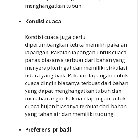
menghangatkan tubuh.
Kondisi cuaca
Kondisi cuaca juga perlu
dipertimbangkan ketika memilih pakaian
lapangan. Pakaian lapangan untuk cuaca
panas biasanya terbuat dari bahan yang
menyerap keringat dan memiliki sirkulasi
udara yang baik. Pakaian lapangan untuk
cuaca dingin biasanya terbuat dari bahan
yang dapat menghangatkan tubuh dan
menahan angin. Pakaian lapangan untuk
cuaca hujan biasanya terbuat dari bahan
yang tahan air dan memiliki tudung.
Preferensi pribadi