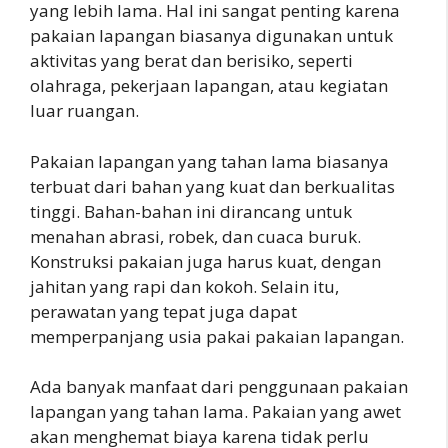
yang lebih lama. Hal ini sangat penting karena
pakaian lapangan biasanya digunakan untuk
aktivitas yang berat dan berisiko, seperti
olahraga, pekerjaan lapangan, atau kegiatan
luar ruangan.
Pakaian lapangan yang tahan lama biasanya
terbuat dari bahan yang kuat dan berkualitas
tinggi. Bahan-bahan ini dirancang untuk
menahan abrasi, robek, dan cuaca buruk.
Konstruksi pakaian juga harus kuat, dengan
jahitan yang rapi dan kokoh. Selain itu,
perawatan yang tepat juga dapat
memperpanjang usia pakai pakaian lapangan.
Ada banyak manfaat dari penggunaan pakaian
lapangan yang tahan lama. Pakaian yang awet
akan menghemat biaya karena tidak perlu