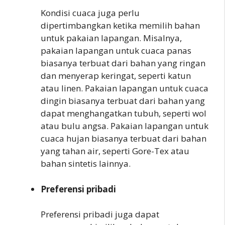
Kondisi cuaca juga perlu
dipertimbangkan ketika memilih bahan
untuk pakaian lapangan. Misalnya,
pakaian lapangan untuk cuaca panas
biasanya terbuat dari bahan yang ringan
dan menyerap keringat, seperti katun
atau linen. Pakaian lapangan untuk cuaca
dingin biasanya terbuat dari bahan yang
dapat menghangatkan tubuh, seperti wol
atau bulu angsa. Pakaian lapangan untuk
cuaca hujan biasanya terbuat dari bahan
yang tahan air, seperti Gore-Tex atau
bahan sintetis lainnya.
Preferensi pribadi
Preferensi pribadi juga dapat