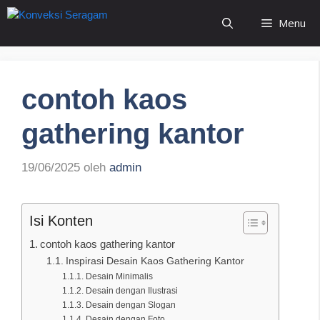
Langsung
Menu
ke
isi
contoh kaos
gathering kantor
19/06/2025
oleh
admin
Isi Konten
contoh kaos gathering kantor
Inspirasi Desain Kaos Gathering Kantor
Desain Minimalis
Desain dengan Ilustrasi
Desain dengan Slogan
Desain dengan Foto