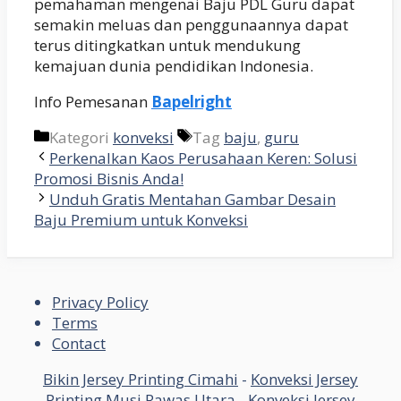
pemahaman mengenai Baju PDL Guru dapat
semakin meluas dan penggunaannya dapat
terus ditingkatkan untuk mendukung
kemajuan dunia pendidikan Indonesia.
Info Pemesanan
Bapelright
Kategori
konveksi
Tag
baju
,
guru
Perkenalkan Kaos Perusahaan Keren: Solusi
Promosi Bisnis Anda!
Unduh Gratis Mentahan Gambar Desain
Baju Premium untuk Konveksi
Privacy Policy
Terms
Contact
Bikin Jersey Printing Cimahi
-
Konveksi Jersey
Printing Musi Rawas Utara
-
Konveksi Jersey