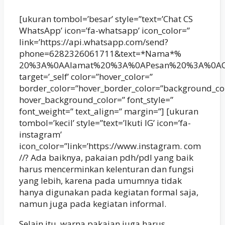
[ukuran tombol=’besar’ style=”text=’Chat CS
WhatsApp’ icon=’fa-whatsapp’ icon_color=”
link=’https://api.whatsapp.com/send?
phone=6282326061711&text=*Nama*%
20%3A%0AAlamat%20%3A%0APesan%20%3A%0AQ
target=’_self’ color=”hover_color=”
border_color=”hover_border_color=”background_co
hover_background_color=” font_style=”
font_weight=” text_align=” margin=”] [ukuran
tombol=’kecil’ style=”text=’Ikuti IG’ icon=’fa-
instagram’
icon_color=”link=’https://www.instagram. com
//? Ada baiknya, pakaian pdh/pdl yang baik
harus mencerminkan kelenturan dan fungsi
yang lebih, karena pada umumnya tidak
hanya digunakan pada kegiatan formal saja,
namun juga pada kegiatan informal.
Selain itu, warna pakaian juga harus