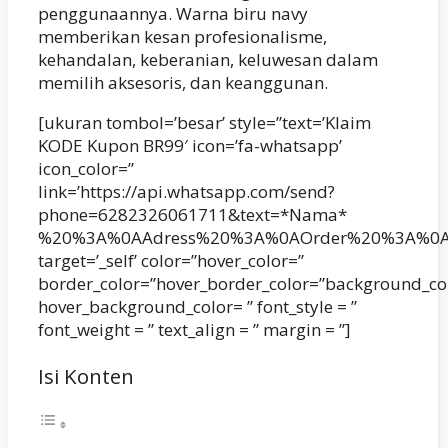
penggunaannya. Warna biru navy
memberikan kesan profesionalisme,
kehandalan, keberanian, keluwesan dalam
memilih aksesoris, dan keanggunan.
[ukuran tombol=’besar’ style=”text=’Klaim
KODE Kupon BR99′ icon=’fa-whatsapp’
icon_color=”
link=’https://api.whatsapp.com/send?
phone=6282326061711&text=*Nama*
%20%3A%0AAdress%20%3A%0AOrder%20%3A%0A
target=’_self’ color=”hover_color=”
border_color=”hover_border_color=”background_co
hover_background_color= ” font_style = ”
font_weight = ” text_align = ” margin = ”]
Isi Konten