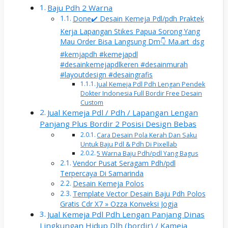
Baju Pdh 2 Warna
Done✔️ Desain Kemeja Pdl/pdh Praktek
Kerja Lapangan Stikes Papua Sorong Yang
Mau Order Bisa Langsung Dm👇 Ma.art_dsg
#kemjapdh #kemejapdl
#desainkemejapdlkeren #desainmurah
#layoutdesign #desaingrafis
Jual Kemeja Pdl Pdh Lengan Pendek
Dokter Indonesia Full Bordir Free Desain
Custom
Jual Kemeja Pdl / Pdh / Lapangan Lengan
Panjang Plus Bordir 2 Posisi Design Bebas
Cara Desain Pola Kerah Dan Saku
Untuk Baju Pdl & Pdh Di Pixellab
5 Warna Baju Pdh/pdl Yang Bagus
Vendor Pusat Seragam Pdh/pdl
Terpercaya Di Samarinda
Desain Kemeja Polos
Template Vector Desain Baju Pdh Polos
Gratis Cdr X7 » Ozza Konveksi Jogja
Jual Kemeja Pdl Pdh Lengan Panjang Dinas
Lingkungan Hidup Dlh (bordir) / Kameja