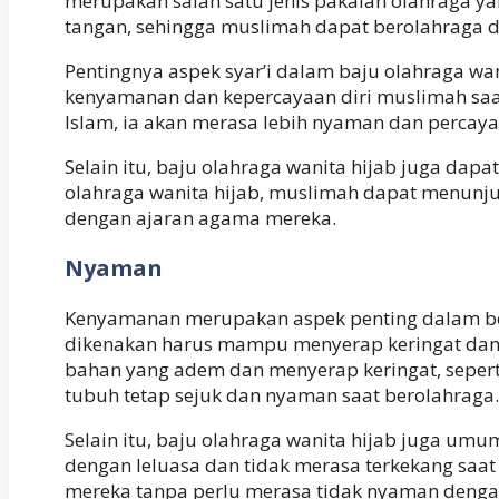
merupakan salah satu jenis pakaian olahraga yan
tangan, sehingga muslimah dapat berolahraga 
Pentingnya aspek syar’i dalam baju olahraga wa
kenyamanan dan kepercayaan diri muslimah saat
Islam, ia akan merasa lebih nyaman dan percaya di
Selain itu, baju olahraga wanita hijab juga da
olahraga wanita hijab, muslimah dapat menunj
dengan ajaran agama mereka.
Nyaman
Kenyamanan merupakan aspek penting dalam ber
dikenakan harus mampu menyerap keringat dan 
bahan yang adem dan menyerap keringat, seperti
tubuh tetap sejuk dan nyaman saat berolahraga.
Selain itu, baju olahraga wanita hijab juga um
dengan leluasa dan tidak merasa terkekang saa
mereka tanpa perlu merasa tidak nyaman denga