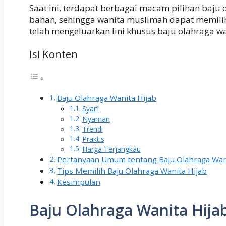
Saat ini, terdapat berbagai macam pilihan baju 
bahan, sehingga wanita muslimah dapat memili
telah mengeluarkan lini khusus baju olahraga wa
Isi Konten
Baju Olahraga Wanita Hijab
Syar’i
Nyaman
Trendi
Praktis
Harga Terjangkau
Pertanyaan Umum tentang Baju Olahraga Wan
Tips Memilih Baju Olahraga Wanita Hijab
Kesimpulan
Baju Olahraga Wanita Hija