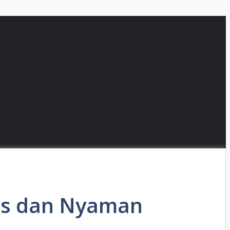
dis dan Nyaman