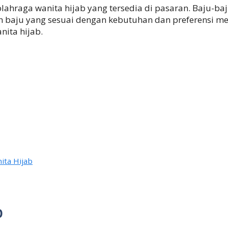
olahraga wanita hijab yang tersedia di pasaran. Baju-ba
h baju yang sesuai dengan kebutuhan dan preferensi m
nita hijab.
ita Hijab
b