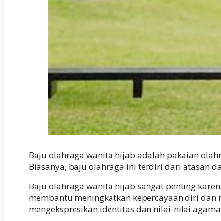
Baju olahraga wanita hijab adalah pakaian ola
Biasanya, baju olahraga ini terdiri dari atasan 
Baju olahraga wanita hijab sangat penting kar
membantu meningkatkan kepercayaan diri dan mot
mengekspresikan identitas dan nilai-nilai agama