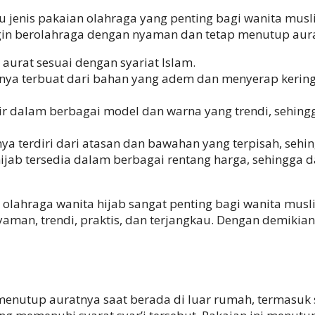
u jenis pakaian olahraga yang penting bagi wanita musl
in berolahraga dengan nyaman dan tetap menutup aura
aurat sesuai dengan syariat Islam.
anya terbuat dari bahan yang adem dan menyerap kerin
dir dalam berbagai model dan warna yang trendi, sehin
a terdiri dari atasan dan bawahan yang terpisah, sehi
ijab tersedia dalam berbagai rentang harga, sehingga d
lahraga wanita hijab sangat penting bagi wanita muslim
yaman, trendi, praktis, dan terjangkau. Dengan demiki
enutup auratnya saat berada di luar rumah, termasuk s