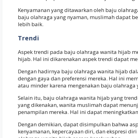
Kenyamanan yang ditawarkan oleh baju olahraga
baju olahraga yang nyaman, muslimah dapat ber
lebih baik.
Trendi
Aspek trendi pada baju olahraga wanita hijab m
hijab. Hal ini dikarenakan aspek trendi dapat
Dengan hadirnya baju olahraga wanita hijab da
dengan gaya dan preferensi mereka. Hal ini me
atau minder karena mengenakan baju olahraga y
Selain itu, baju olahraga wanita hijab yang tre
yang dikenakan, wanita muslimah dapat menunju
penampilan mereka. Hal ini dapat meningkatka
Dengan demikian, dapat disimpulkan bahwa aspe
kenyamanan, kepercayaan diri, dan ekspresi dir