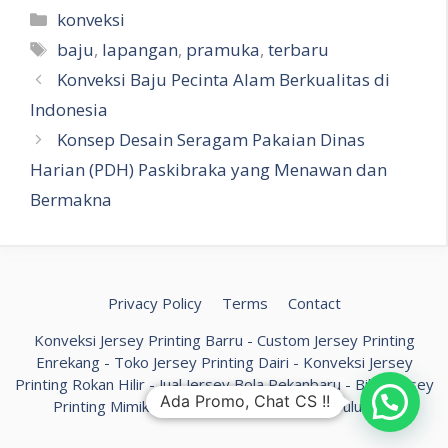
Kategori
konveksi
Tag
baju
,
lapangan
,
pramuka
,
terbaru
Konveksi Baju Pecinta Alam Berkualitas di
Indonesia
Konsep Desain Seragam Pakaian Dinas
Harian (PDH) Paskibraka yang Menawan dan
Bermakna
Privacy Policy
Terms
Contact
Konveksi Jersey Printing Barru
-
Custom Jersey Printing
Enrekang
-
Toko Jersey Printing Dairi
-
Konveksi Jersey
Printing Rokan Hilir
-
Jual Jersey Bola Pekanbaru
-
Bikin Jersey
Ada Promo, Chat CS !!
Printing Mimika
-
Custom Jersey Printing Bulungan