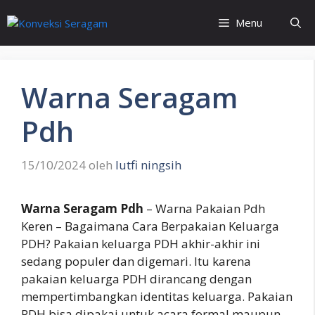
Langsung
Menu
ke
isi
Warna Seragam
Pdh
15/10/2024
oleh
lutfi ningsih
Warna Seragam Pdh
– Warna Pakaian Pdh
Keren – Bagaimana Cara Berpakaian Keluarga
PDH? Pakaian keluarga PDH akhir-akhir ini
sedang populer dan digemari. Itu karena
pakaian keluarga PDH dirancang dengan
mempertimbangkan identitas keluarga. Pakaian
PDH bisa dipakai untuk acara formal maupun