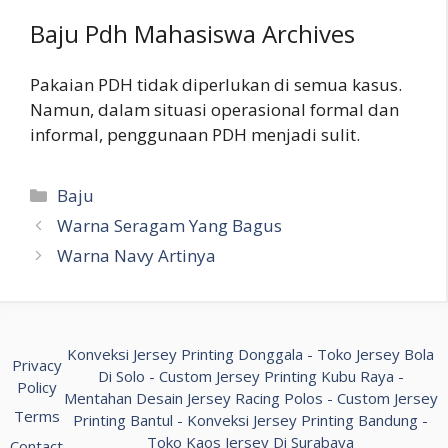
Baju Pdh Mahasiswa Archives
Pakaian PDH tidak diperlukan di semua kasus.
Namun, dalam situasi operasional formal dan
informal, penggunaan PDH menjadi sulit.
Kategori
Baju
Warna Seragam Yang Bagus
Warna Navy Artinya
Konveksi Jersey Printing Donggala
-
Toko Jersey Bola
Privacy
Di Solo
-
Custom Jersey Printing Kubu Raya
-
Policy
Mentahan Desain Jersey Racing Polos
-
Custom Jersey
Terms
Printing Bantul
-
Konveksi Jersey Printing Bandung
-
Toko Kaos Jersey Di Surabaya
Contact