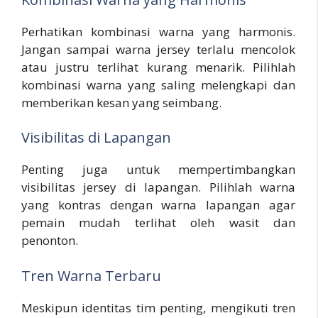
Perhatikan kombinasi warna yang harmonis.
Jangan sampai warna jersey terlalu mencolok
atau justru terlihat kurang menarik. Pilihlah
kombinasi warna yang saling melengkapi dan
memberikan kesan yang seimbang.
Visibilitas di Lapangan
Penting juga untuk mempertimbangkan
visibilitas jersey di lapangan. Pilihlah warna
yang kontras dengan warna lapangan agar
pemain mudah terlihat oleh wasit dan
penonton.
Tren Warna Terbaru
Meskipun identitas tim penting, mengikuti tren