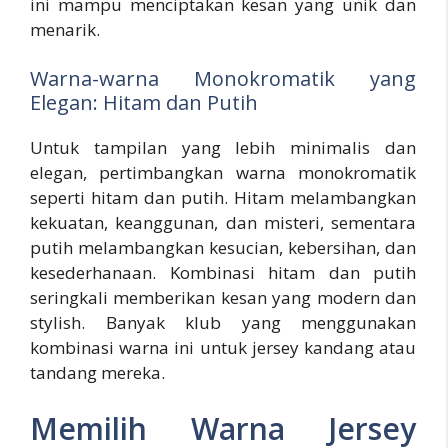
ini mampu menciptakan kesan yang unik dan
menarik.
Warna-warna Monokromatik yang
Elegan: Hitam dan Putih
Untuk tampilan yang lebih minimalis dan
elegan, pertimbangkan warna monokromatik
seperti hitam dan putih. Hitam melambangkan
kekuatan, keanggunan, dan misteri, sementara
putih melambangkan kesucian, kebersihan, dan
kesederhanaan. Kombinasi hitam dan putih
seringkali memberikan kesan yang modern dan
stylish. Banyak klub yang menggunakan
kombinasi warna ini untuk jersey kandang atau
tandang mereka.
Memilih Warna Jersey