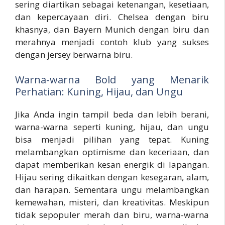
sering diartikan sebagai ketenangan, kesetiaan,
dan kepercayaan diri. Chelsea dengan biru
khasnya, dan Bayern Munich dengan biru dan
merahnya menjadi contoh klub yang sukses
dengan jersey berwarna biru.
Warna-warna Bold yang Menarik
Perhatian: Kuning, Hijau, dan Ungu
Jika Anda ingin tampil beda dan lebih berani,
warna-warna seperti kuning, hijau, dan ungu
bisa menjadi pilihan yang tepat. Kuning
melambangkan optimisme dan keceriaan, dan
dapat memberikan kesan energik di lapangan.
Hijau sering dikaitkan dengan kesegaran, alam,
dan harapan. Sementara ungu melambangkan
kemewahan, misteri, dan kreativitas. Meskipun
tidak sepopuler merah dan biru, warna-warna