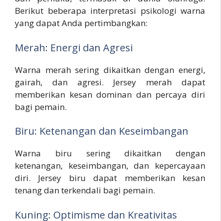
Berikut beberapa interpretasi psikologi warna
yang dapat Anda pertimbangkan:
Merah: Energi dan Agresi
Warna merah sering dikaitkan dengan energi,
gairah, dan agresi. Jersey merah dapat
memberikan kesan dominan dan percaya diri
bagi pemain.
Biru: Ketenangan dan Keseimbangan
Warna biru sering dikaitkan dengan
ketenangan, keseimbangan, dan kepercayaan
diri. Jersey biru dapat memberikan kesan
tenang dan terkendali bagi pemain.
Kuning: Optimisme dan Kreativitas