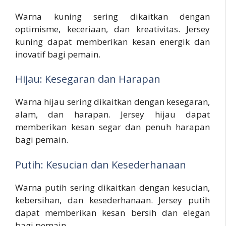
Warna kuning sering dikaitkan dengan
optimisme, keceriaan, dan kreativitas. Jersey
kuning dapat memberikan kesan energik dan
inovatif bagi pemain.
Hijau: Kesegaran dan Harapan
Warna hijau sering dikaitkan dengan kesegaran,
alam, dan harapan. Jersey hijau dapat
memberikan kesan segar dan penuh harapan
bagi pemain.
Putih: Kesucian dan Kesederhanaan
Warna putih sering dikaitkan dengan kesucian,
kebersihan, dan kesederhanaan. Jersey putih
dapat memberikan kesan bersih dan elegan
bagi pemain.