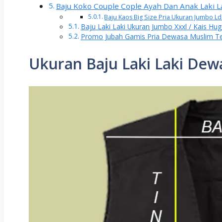
Baju Koko Couple Cople Ayah Dan Anak Laki 
Baju Kaos Big Size Pria Ukuran Jumbo L
Baju Laki Laki Ukuran Jumbo Xxxl / Kais Hu
Promo Jubah Gamis Pria Dewasa Muslim T
Ukuran Baju Laki Laki Dew