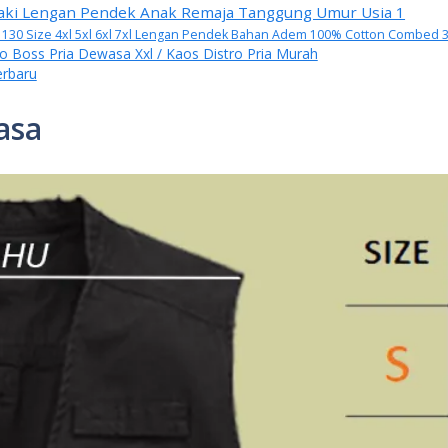
Laki Lengan Pendek Anak Remaja Tanggung Umur Usia 1
d 130 Size 4xl 5xl 6xl 7xl Lengan Pendek Bahan Adem 100% Cotton Combed 
go Boss Pria Dewasa Xxl / Kaos Distro Pria Murah
erbaru
asa