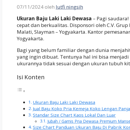
07/11/2024
oleh
lutfi ningsih
Ukuran Baju Laki Laki Dewasa
– Pagi saudara! 
cepat dan berkualitas. Disponsori oleh C.V. Grup 
Malati, Slayman – Yogyakarta. Kantor pemesanan 
Yogyakarta.
Bagi yang belum familiar dengan dunia menjahi
yang ingin dibuat. Tentunya hal ini bisa menja
ukurannya tidak sesuai dengan ukuran tubuh kit
Isi Konten
Ukuran Baju Laki Laki Dewasa
Jual Baju Koko Pria Kemeja Koko Lengan Panj
Standar Size Chart Kaos Lokal Dan Luar
Jubah / Gamis Pria Dewasa Premium Manse
Size Chart Panduan Ukuran Baju Di Pabrik K