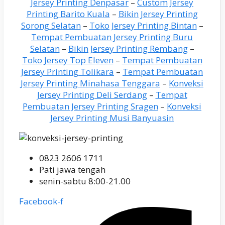
Jersey Printing Denpasar
–
Custom Jersey
Printing Barito Kuala
–
Bikin Jersey Printing
Sorong Selatan
–
Toko Jersey Printing Bintan
–
Tempat Pembuatan Jersey Printing Buru
Selatan
–
Bikin Jersey Printing Rembang
–
Toko Jersey Top Eleven
–
Tempat Pembuatan
Jersey Printing Tolikara
–
Tempat Pembuatan
Jersey Printing Minahasa Tenggara
–
Konveksi
Jersey Printing Deli Serdang
–
Tempat
Pembuatan Jersey Printing Sragen
–
Konveksi
Jersey Printing Musi Banyuasin
0823 2606 1711
Pati jawa tengah
senin-sabtu 8:00-21.00
Facebook-f