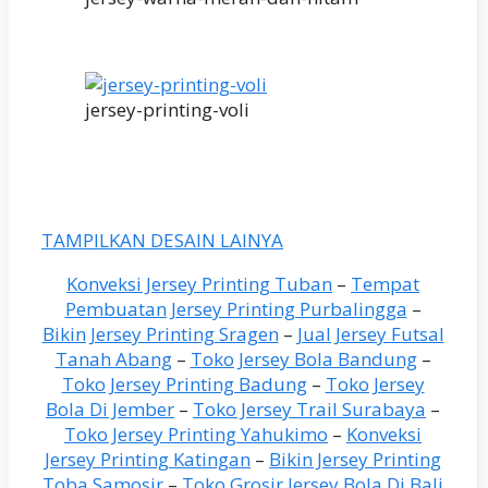
jersey-printing-voli
TAMPILKAN DESAIN LAINYA
Konveksi Jersey Printing Tuban
–
Tempat
Pembuatan Jersey Printing Purbalingga
–
Bikin Jersey Printing Sragen
–
Jual Jersey Futsal
Tanah Abang
–
Toko Jersey Bola Bandung
–
Toko Jersey Printing Badung
–
Toko Jersey
Bola Di Jember
–
Toko Jersey Trail Surabaya
–
Toko Jersey Printing Yahukimo
–
Konveksi
Jersey Printing Katingan
–
Bikin Jersey Printing
Toba Samosir
–
Toko Grosir Jersey Bola Di Bali