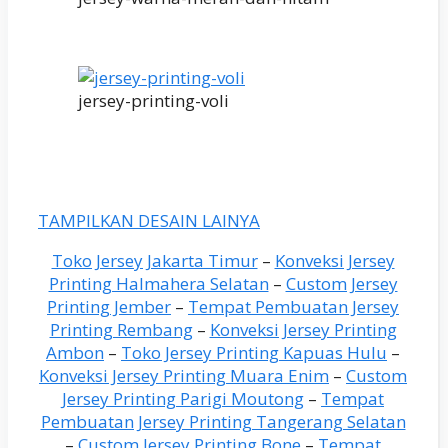
jersey-printing-voli
TAMPILKAN DESAIN LAINYA
Toko Jersey Jakarta Timur
–
Konveksi Jersey
Printing Halmahera Selatan
–
Custom Jersey
Printing Jember
–
Tempat Pembuatan Jersey
Printing Rembang
–
Konveksi Jersey Printing
Ambon
–
Toko Jersey Printing Kapuas Hulu
–
Konveksi Jersey Printing Muara Enim
–
Custom
Jersey Printing Parigi Moutong
–
Tempat
Pembuatan Jersey Printing Tangerang Selatan
–
Custom Jersey Printing Bone
–
Tempat