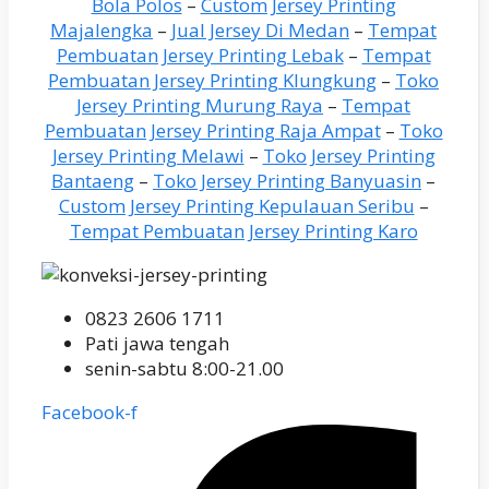
Bola Polos
–
Custom Jersey Printing
Majalengka
–
Jual Jersey Di Medan
–
Tempat
Pembuatan Jersey Printing Lebak
–
Tempat
Pembuatan Jersey Printing Klungkung
–
Toko
Jersey Printing Murung Raya
–
Tempat
Pembuatan Jersey Printing Raja Ampat
–
Toko
Jersey Printing Melawi
–
Toko Jersey Printing
Bantaeng
–
Toko Jersey Printing Banyuasin
–
Custom Jersey Printing Kepulauan Seribu
–
Tempat Pembuatan Jersey Printing Karo
0823 2606 1711
Pati jawa tengah
senin-sabtu 8:00-21.00
Facebook-f