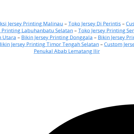
ksi Jersey Printing Malinau
–
Toko Jersey Di Perintis
–
Cus
y Printing Labuhanbatu Selatan
–
Toko Jersey Printing S
n Utara
–
Bikin Jersey Printing Donggala
–
Bikin Jersey Pr
Bikin Jersey Printing Timor Tengah Selatan
–
Custom Jers
Penukal Abab Lematang Ilir