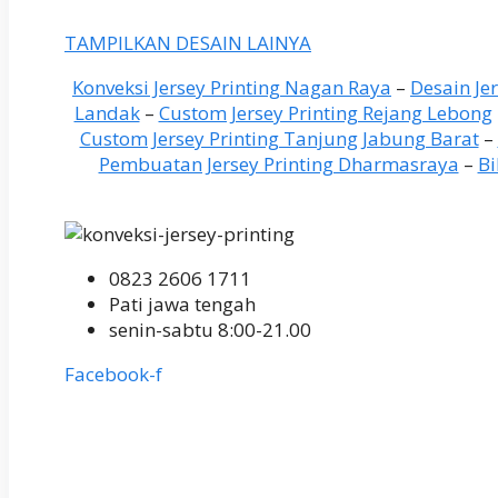
TAMPILKAN DESAIN LAINYA
Konveksi Jersey Printing Nagan Raya
–
Desain Je
Landak
–
Custom Jersey Printing Rejang Lebong
Custom Jersey Printing Tanjung Jabung Barat
–
Pembuatan Jersey Printing Dharmasraya
–
Bi
0823 2606 1711
Pati jawa tengah
senin-sabtu 8:00-21.00
Facebook-f