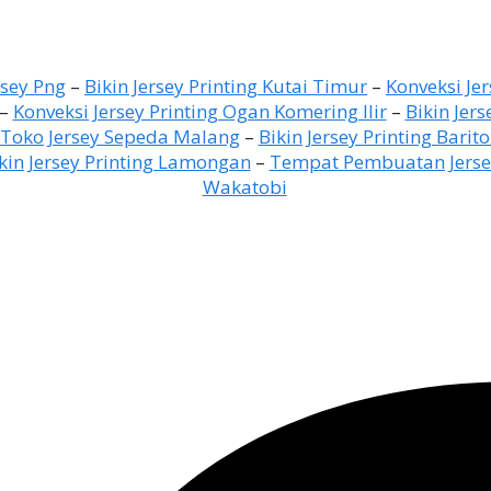
rsey Png
–
Bikin Jersey Printing Kutai Timur
–
Konveksi Je
–
Konveksi Jersey Printing Ogan Komering Ilir
–
Bikin Jer
Toko Jersey Sepeda Malang
–
Bikin Jersey Printing Barit
kin Jersey Printing Lamongan
–
Tempat Pembuatan Jersey
Wakatobi