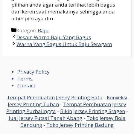
pilihan anda agar anda terlihat lebih bagus
dan keren saat memakainya sehingga anda
lebih percaya diri.
Kategori
Baju
Desain Warna Baju Yang Bagus
Warna Yang Bagus Untuk Baju Seragam
Privacy Policy
Terms
Contact
Tempat Pembuatan Jersey Printing Batu
-
Konveksi
Jersey Printing Tuban
-
Tempat Pembuatan Jersey
Printing Purbalingga
-
Bikin Jersey Printing Sragen
-
Jual Jersey Futsal Tanah Abang
-
Toko Jersey Bola
Bandung
-
Toko Jersey Printing Badung