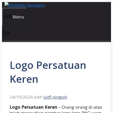
Langsung
ke
isi
Menu
Logo Persatuan
Keren
24/10/2024
oleh
lutfi ningsih
Logo Persatuan Keren
– Orang-orang di atas
telah menautkan gambar logo kota PNG yang