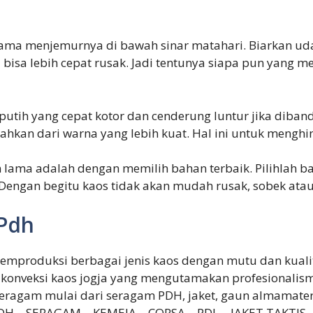
u lama menjemurnya di bawah sinar matahari. Biarkan ud
i bisa lebih cepat rusak. Jadi tentunya siapa pun yang 
putih yang cepat kotor dan cenderung luntur jika diban
ahkan dari warna yang lebih kuat. Hal ini untuk menghi
n lama adalah dengan memilih bahan terbaik. Pilihlah b
 Dengan begitu kaos tidak akan mudah rusak, sobek atau
 Pdh
memproduksi berbagai jenis kaos dengan mutu dan kual
s konveksi kaos jogja yang mengutamakan profesionalism
seragam mulai dari seragam PDH, jaket, gaun almamate
H – SERAGAM – KEMEJA – CORSA – PDL – JAKET TAKTIS 