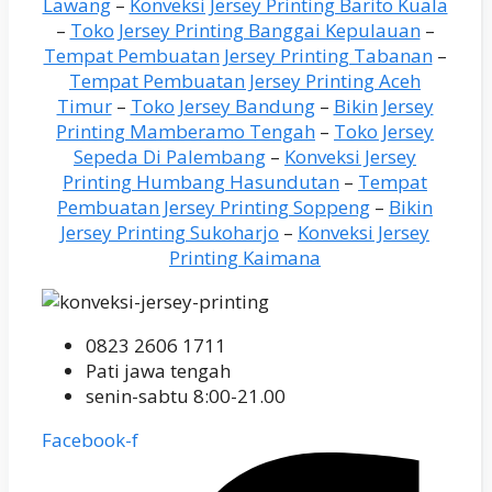
Lawang
–
Konveksi Jersey Printing Barito Kuala
–
Toko Jersey Printing Banggai Kepulauan
–
Tempat Pembuatan Jersey Printing Tabanan
–
Tempat Pembuatan Jersey Printing Aceh
Timur
–
Toko Jersey Bandung
–
Bikin Jersey
Printing Mamberamo Tengah
–
Toko Jersey
Sepeda Di Palembang
–
Konveksi Jersey
Printing Humbang Hasundutan
–
Tempat
Pembuatan Jersey Printing Soppeng
–
Bikin
Jersey Printing Sukoharjo
–
Konveksi Jersey
Printing Kaimana
0823 2606 1711
Pati jawa tengah
senin-sabtu 8:00-21.00
Facebook-f