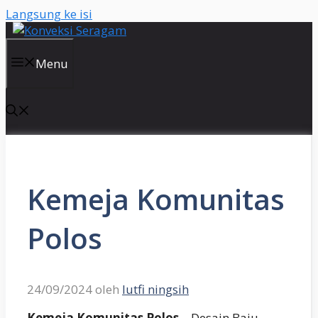
Langsung ke isi
Menu
Kemeja Komunitas
Polos
24/09/2024
oleh
lutfi ningsih
Kemeja Komunitas Polos
– Desain Baju