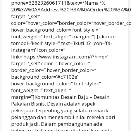
phone=6282326061711&text=*Nama*%
20%3A%0AAAddress%20%3A%0AOrder%20%3A%0
target=’_self’
color=”hover_color=”border_color=”hover_border_c
hover_background_color= font_style =”
font_weight=” text_align=” margin=”] [ukuran
tombol=’kecil’ style=” text=’Ikuti IG’ icon=’fa-
instagram’ icon_color=”
link=’https://www.instagram. com//?hl=en’
target=’_self’ color=” hover_color=”
border_color=” hover_border_color=”
background_color=’#c7102e’
hover_background_color=” font_style=”
font_weight=” text_align=”
margin=”]Komunitas Desain Baju – Desain
Pakaian Bisnis, Desain adalah aspek
pekerjaan terpenting yang selalu menarik
pelanggan dan mengambil nilai mereka dari
produk jadi. Dalam pembangunan ada
beberapa hal yang harus diutamakan yaitu