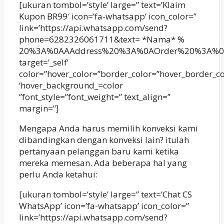
[ukuran tombol=’style’ large=” text=’Klaim
Kupon BR99′ icon=’fa-whatsapp’ icon_color=”
link=’https://api.whatsapp.com/send?
phone=6282326061711&text= *Nama* %
20%3A%0AAAddress%20%3A%0AOrder%20%3A%0
target=’_self’
color=”hover_color=”border_color=”hover_border_c
‘hover_background_=color
”font_style=”font_weight=” text_align=”
margin=”]
Mengapa Anda harus memilih konveksi kami
dibandingkan dengan konveksi lain? itulah
pertanyaan pelanggan baru kami ketika
mereka memesan. Ada beberapa hal yang
perlu Anda ketahui:
[ukuran tombol=’style’ large=” text=’Chat CS
WhatsApp’ icon=’fa-whatsapp’ icon_color=”
link=’https://api.whatsapp.com/send?