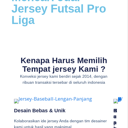
Jersey Futsal Pro
Liga
Kenapa Harus Memilih
Tempat jersey Kami ?
Konveksi jersey kami berdiri sejak 2014, dengan
ribuan transaksi tersebar di seluruh indonesia
Desain Bebas & Unik
K
C
H
U
E
A
Kolaborasikan ide jersey Anda dengan tim desainer
A
P
R
kami untuk hasil yang maksimal.