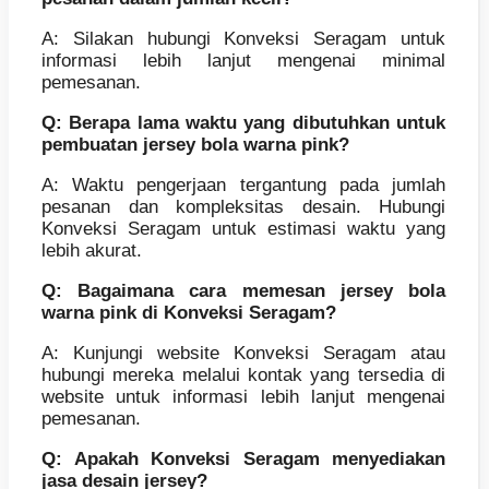
A: Silakan hubungi Konveksi Seragam untuk
informasi lebih lanjut mengenai minimal
pemesanan.
Q: Berapa lama waktu yang dibutuhkan untuk
pembuatan jersey bola warna pink?
A: Waktu pengerjaan tergantung pada jumlah
pesanan dan kompleksitas desain. Hubungi
Konveksi Seragam untuk estimasi waktu yang
lebih akurat.
Q: Bagaimana cara memesan jersey bola
warna pink di Konveksi Seragam?
A: Kunjungi website Konveksi Seragam atau
hubungi mereka melalui kontak yang tersedia di
website untuk informasi lebih lanjut mengenai
pemesanan.
Q: Apakah Konveksi Seragam menyediakan
jasa desain jersey?