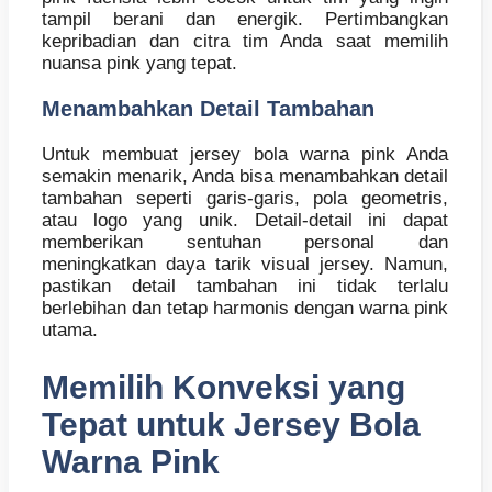
tampil berani dan energik. Pertimbangkan
kepribadian dan citra tim Anda saat memilih
nuansa pink yang tepat.
Menambahkan Detail Tambahan
Untuk membuat jersey bola warna pink Anda
semakin menarik, Anda bisa menambahkan detail
tambahan seperti garis-garis, pola geometris,
atau logo yang unik. Detail-detail ini dapat
memberikan sentuhan personal dan
meningkatkan daya tarik visual jersey. Namun,
pastikan detail tambahan ini tidak terlalu
berlebihan dan tetap harmonis dengan warna pink
utama.
Memilih Konveksi yang
Tepat untuk Jersey Bola
Warna Pink