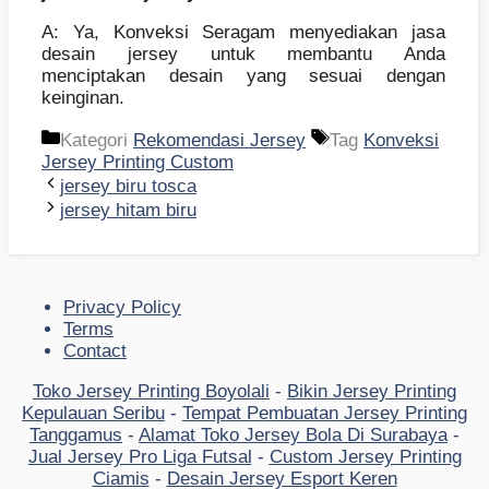
A: Ya, Konveksi Seragam menyediakan jasa
desain jersey untuk membantu Anda
menciptakan desain yang sesuai dengan
keinginan.
Kategori
Rekomendasi Jersey
Tag
Konveksi
Jersey Printing Custom
jersey biru tosca
jersey hitam biru
Privacy Policy
Terms
Contact
Toko Jersey Printing Boyolali
-
Bikin Jersey Printing
Kepulauan Seribu
-
Tempat Pembuatan Jersey Printing
Tanggamus
-
Alamat Toko Jersey Bola Di Surabaya
-
Jual Jersey Pro Liga Futsal
-
Custom Jersey Printing
Ciamis
-
Desain Jersey Esport Keren