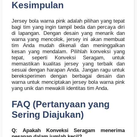
Kesimpulan
Jersey bola warna pink adalah pilihan yang tepat
bagi tim yang ingin tampil beda dan percaya diri
di lapangan. Dengan desain yang menarik dan
warna yang mencolok, jersey ini akan membuat
tim Anda mudah dikenali dan meninggalkan
kesan yang mendalam. Pilihlah konveksi yang
tepat, seperti Konveksi Seragam, untuk
memastikan kualitas jersey yang terbaik dan
sesuai dengan harapan Anda. Jangan ragu untuk
bereksperimen dengan berbagai desain dan
warna untuk menciptakan jersey bola warna pink
yang unik dan mewakili identitas tim Anda.
FAQ (Pertanyaan yang
Sering Diajukan)
Q: Apakah Konveksi Seragam menerima
pesanan dalam jumlah kecil?