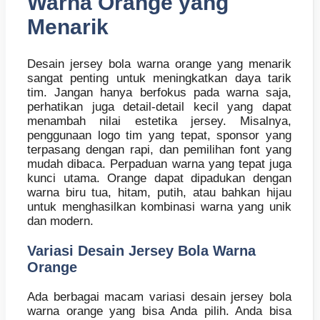
Warna Orange yang
Menarik
Desain jersey bola warna orange yang menarik
sangat penting untuk meningkatkan daya tarik
tim. Jangan hanya berfokus pada warna saja,
perhatikan juga detail-detail kecil yang dapat
menambah nilai estetika jersey. Misalnya,
penggunaan logo tim yang tepat, sponsor yang
terpasang dengan rapi, dan pemilihan font yang
mudah dibaca. Perpaduan warna yang tepat juga
kunci utama. Orange dapat dipadukan dengan
warna biru tua, hitam, putih, atau bahkan hijau
untuk menghasilkan kombinasi warna yang unik
dan modern.
Variasi Desain Jersey Bola Warna
Orange
Ada berbagai macam variasi desain jersey bola
warna orange yang bisa Anda pilih. Anda bisa