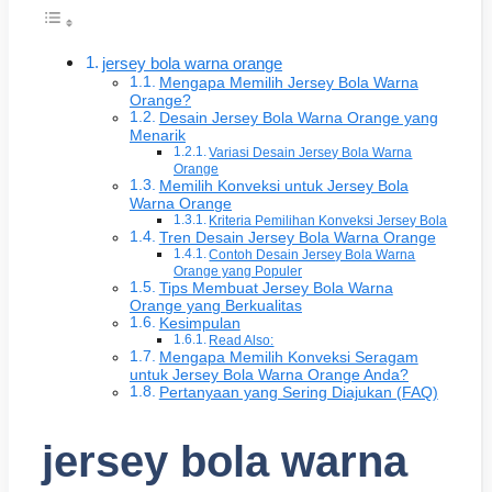
jersey bola warna orange
Mengapa Memilih Jersey Bola Warna
Orange?
Desain Jersey Bola Warna Orange yang
Menarik
Variasi Desain Jersey Bola Warna
Orange
Memilih Konveksi untuk Jersey Bola
Warna Orange
Kriteria Pemilihan Konveksi Jersey Bola
Tren Desain Jersey Bola Warna Orange
Contoh Desain Jersey Bola Warna
Orange yang Populer
Tips Membuat Jersey Bola Warna
Orange yang Berkualitas
Kesimpulan
Read Also:
Mengapa Memilih Konveksi Seragam
untuk Jersey Bola Warna Orange Anda?
Pertanyaan yang Sering Diajukan (FAQ)
jersey bola warna