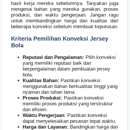
hasil kerja mereka sebelumnya. Tanyakan juga
mengenai bahan yang mereka gunakan, proses
produksi, dan waktu pengerjaan. Jangan ragu
untuk membandingkan harga dan kualitas dari
beberapa konveksi sebelum membuat keputusan.
Kriteria Pemilihan Konveksi Jersey
Bola
Reputasi dan Pengalaman:
Pilih konveksi
yang memiliki reputasi baik dan
berpengalaman dalam pembuatan jersey
bola.
Kualitas Bahan:
Pastikan konveksi
menggunakan bahan berkualitas tinggi yang
nyaman dan tahan lama.
Proses Produksi:
Pastikan konveksi
memiliki proses produksi yang terstruktur
dan efisien.
Waktu Pengerjaan:
Pastikan konveksi
dapat menyelesaikan pesanan tepat waktu.
Harga dan Layanan:
Bandingkan harga dan