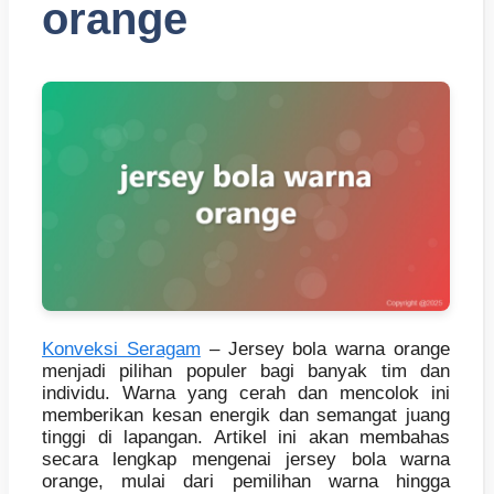
orange
Konveksi Seragam
– Jersey bola warna orange
menjadi pilihan populer bagi banyak tim dan
individu. Warna yang cerah dan mencolok ini
memberikan kesan energik dan semangat juang
tinggi di lapangan. Artikel ini akan membahas
secara lengkap mengenai jersey bola warna
orange, mulai dari pemilihan warna hingga