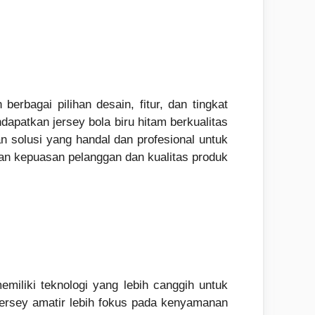
erbagai pilihan desain, fitur, dan tingkat
patkan jersey bola biru hitam berkualitas
solusi yang handal dan profesional untuk
an kepuasan pelanggan dan kualitas produk
emiliki teknologi yang lebih canggih untuk
Jersey amatir lebih fokus pada kenyamanan