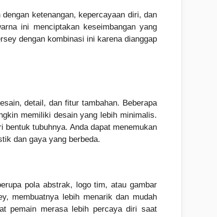
n dengan ketenangan, kepercayaan diri, dan
warna ini menciptakan keseimbangan yang
ersey dengan kombinasi ini karena dianggap
esain, detail, dan fitur tambahan. Beberapa
gkin memiliki desain yang lebih minimalis.
ari bentuk tubuhnya. Anda dapat menemukan
istik dan gaya yang berbeda.
berupa pola abstrak, logo tim, atau gambar
rsey, membuatnya lebih menarik dan mudah
uat pemain merasa lebih percaya diri saat