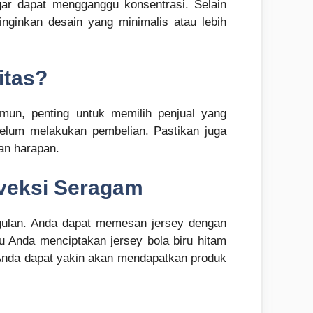
gar dapat mengganggu konsentrasi. Selain
ginkan desain yang minimalis atau lebih
itas?
mun, penting untuk memilih penjual yang
belum melakukan pembelian. Pastikan juga
an harapan.
nveksi Seragam
gulan. Anda dapat memesan jersey dengan
 Anda menciptakan jersey bola biru hitam
 Anda dapat yakin akan mendapatkan produk