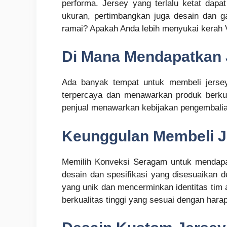
performa. Jersey yang terlalu ketat dapa
ukuran, pertimbangkan juga desain dan g
ramai? Apakah Anda lebih menyukai kerah V
Di Mana Mendapatkan J
Ada banyak tempat untuk membeli jersey 
terpercaya dan menawarkan produk berkual
penjual menawarkan kebijakan pengembalian
Keunggulan Membeli J
Memilih Konveksi Seragam untuk mendapa
desain dan spesifikasi yang disesuaikan
yang unik dan mencerminkan identitas tim
berkualitas tinggi yang sesuai dengan hara