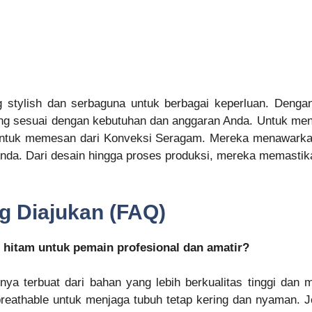
g stylish dan serbaguna untuk berbagai keperluan. Dengan b
ng sesuai dengan kebutuhan dan anggaran Anda. Untuk menda
untuk memesan dari Konveksi Seragam. Mereka menawarkan 
Anda. Dari desain hingga proses produksi, mereka memastik
g Diajukan (FAQ)
u hitam untuk pemain profesional dan amatir?
a terbuat dari bahan yang lebih berkualitas tinggi dan m
 breathable untuk menjaga tubuh tetap kering dan nyaman. 