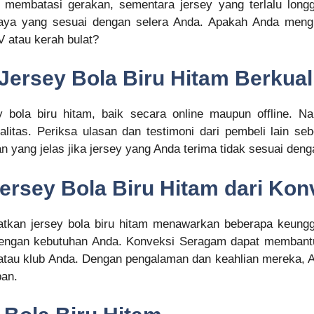
t membatasi gerakan, sementara jersey yang terlalu long
aya yang sesuai dengan selera Anda. Apakah Anda mengin
 atau kerah bulat?
ersey Bola Biru Hitam Berkual
bola biru hitam, baik secara online maupun offline. Na
itas. Periksa ulasan dan testimoni dari pembeli lain se
 yang jelas jika jersey yang Anda terima tidak sesuai deng
ersey Bola Biru Hitam dari Ko
tkan jersey bola biru hitam menawarkan beberapa keung
 dengan kebutuhan Anda. Konveksi Seragam dapat membantu
 atau klub Anda. Dengan pengalaman dan keahlian mereka,
pan.