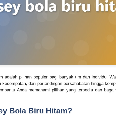
m adalah pilihan populer bagi banyak tim dan individu. W
i kesempatan, dari pertandingan persahabatan hingga kompet
 membantu Anda memahami pilihan yang tersedia dan baga
y Bola Biru Hitam?