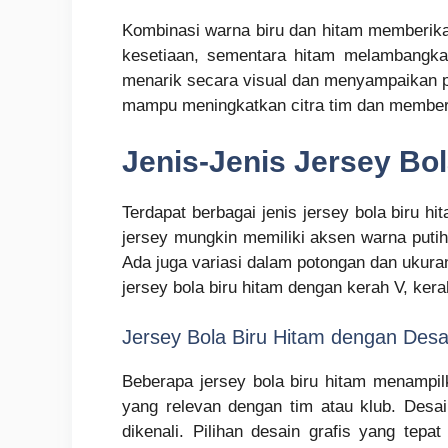
Kombinasi warna biru dan hitam memberikan
kesetiaan, sementara hitam melambangka
menarik secara visual dan menyampaikan pe
mampu meningkatkan citra tim dan member
Jenis-Jenis Jersey Bol
Terdapat berbagai jenis jersey bola biru h
jersey mungkin memiliki aksen warna putih
Ada juga variasi dalam potongan dan ukur
jersey bola biru hitam dengan kerah V, ker
Jersey Bola Biru Hitam dengan Desa
Beberapa jersey bola biru hitam menampilk
yang relevan dengan tim atau klub. Desa
dikenali. Pilihan desain grafis yang tep