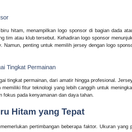
nsor
 biru hitam, menampilkan logo sponsor di bagian dada at
g tim atau klub tersebut. Kehadiran logo sponsor menunjuk
. Namun, penting untuk memilih jersey dengan logo sponsor
gai Tingkat Permainan
gai tingkat permainan, dari amatir hingga profesional. Jers
n memiliki fitur teknologi yang lebih canggih untuk meningk
an fokus pada kenyamanan dan daya tahan.
iru Hitam yang Tepat
at memerlukan pertimbangan beberapa faktor. Ukuran yang