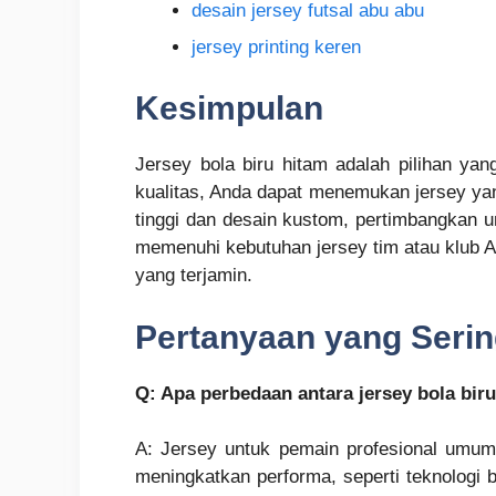
desain jersey futsal abu abu
jersey printing keren
Kesimpulan
Jersey bola biru hitam adalah pilihan yan
kualitas, Anda dapat menemukan jersey ya
tinggi dan desain kustom, pertimbangkan 
memenuhi kebutuhan jersey tim atau klub 
yang terjamin.
Pertanyaan yang Serin
Q: Apa perbedaan antara jersey bola bir
A: Jersey untuk pemain profesional umumny
meningkatkan performa, seperti teknologi