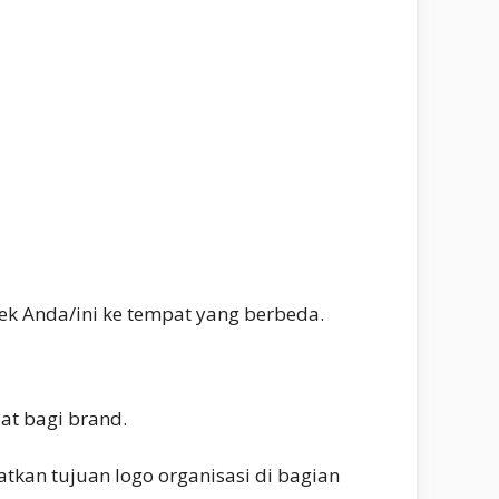
ek Anda/ini ke tempat yang berbeda.
at bagi brand.
tkan tujuan logo organisasi di bagian