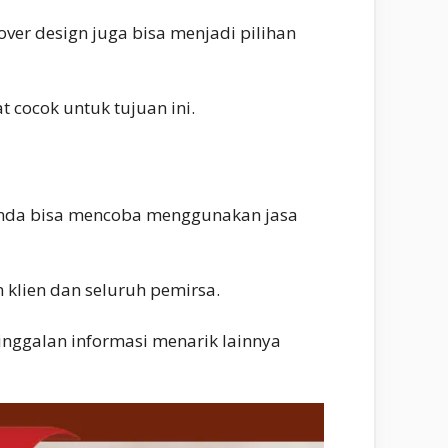
ver design juga bisa menjadi pilihan
 cocok untuk tujuan ini.
Anda bisa mencoba menggunakan jasa
 klien dan seluruh pemirsa.
inggalan informasi menarik lainnya