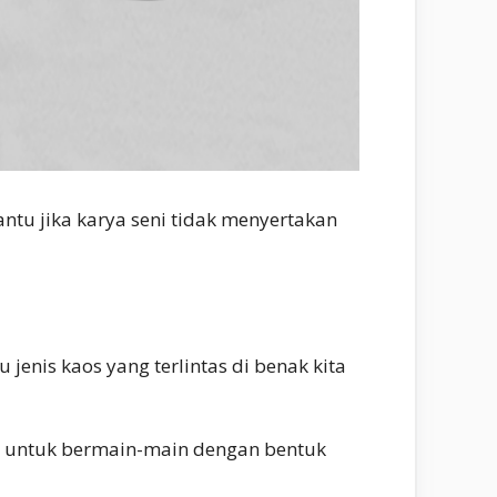
tu jika karya seni tidak menyertakan
jenis kaos yang terlintas di benak kita
s untuk bermain-main dengan bentuk