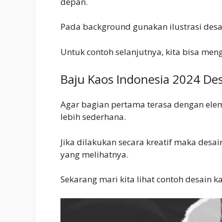
depan.
Pada background gunakan ilustrasi desai
Untuk contoh selanjutnya, kita bisa men
Baju Kaos Indonesia 2024 De
Agar bagian pertama terasa dengan elem
lebih sederhana.
Jika dilakukan secara kreatif maka des
yang melihatnya.
Sekarang mari kita lihat contoh desain 