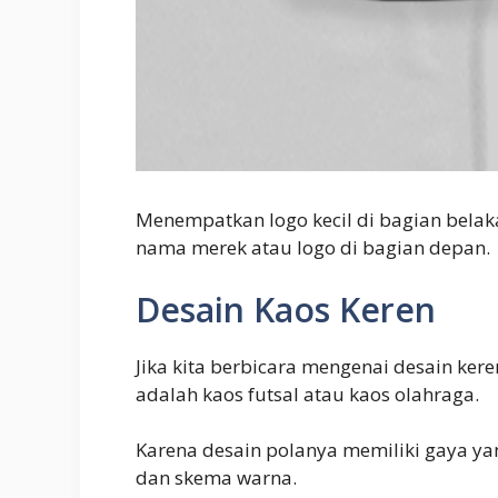
Menempatkan logo kecil di bagian bela
nama merek atau logo di bagian depan.
Desain Kaos Keren
Jika kita berbicara mengenai desain kere
adalah kaos futsal atau kaos olahraga.
Karena desain polanya memiliki gaya 
dan skema warna.