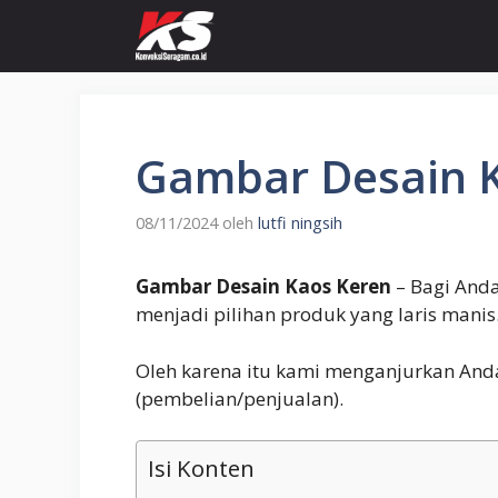
Langsung
ke
isi
Gambar Desain 
08/11/2024
oleh
lutfi ningsih
Gambar Desain Kaos Keren
– Bagi Anda
menjadi pilihan produk yang laris manis
Oleh karena itu kami menganjurkan And
(pembelian/penjualan).
Isi Konten