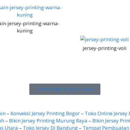
in-jersey-printing-warna-
kuning
jersey-printing-voli
TAMPILKAN DESAIN LAINYA
pin
–
Konveksi Jersey Printing Bogor
–
Toko Online Jersey 
uh
–
Bikin Jersey Printing Murung Raya
–
Bikin Jersey Pri
as Utara
–
Toko Jersey Di Bandung
–
Tempat Pembuatan J