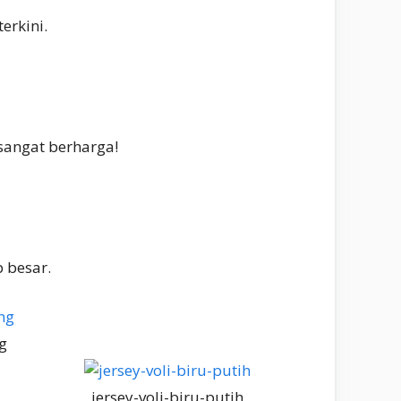
erkini.
sangat berharga!
 besar.
g
jersey-voli-biru-putih